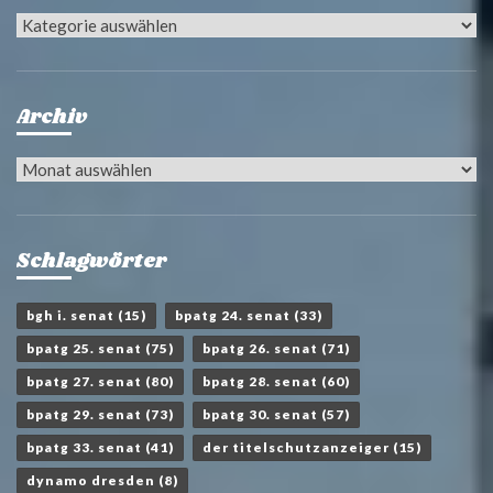
Kategorien
Archiv
Archiv
Schlagwörter
bgh i. senat
(15)
bpatg 24. senat
(33)
bpatg 25. senat
(75)
bpatg 26. senat
(71)
bpatg 27. senat
(80)
bpatg 28. senat
(60)
bpatg 29. senat
(73)
bpatg 30. senat
(57)
bpatg 33. senat
(41)
der titelschutzanzeiger
(15)
dynamo dresden
(8)