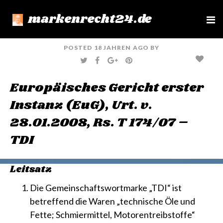
markenrecht24.de
e
n
u
POSTED
18 JAHREN
AGO
BY
T
F
G
P
W
A
O
I
I
C
O
N
T
E
G
T
Europäisches Gericht erster
T
B
L
E
E
O
E
R
R
O
+
E
Instanz (EuG), Urt. v.
K
S
T
28.01.2008, Rs. T 174/07 –
TDI
Leitsatz
Die Gemeinschaftswortmarke „TDI“ ist
betreffend die Waren „technische Öle und
Fette; Schmiermittel, Motorentreibstoffe“