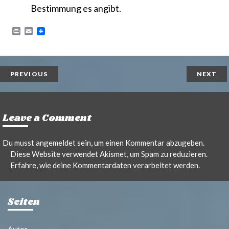
Bestimmung es angibt.
P
E
r
m
i
a
n
i
t
l
PREVIOUS
NEXT
Leave a Comment
Du musst
angemeldet
sein, um einen Kommentar abzugeben.
Diese Website verwendet Akismet, um Spam zu reduzieren.
Erfahre, wie deine Kommentardaten verarbeitet werden.
Seiten