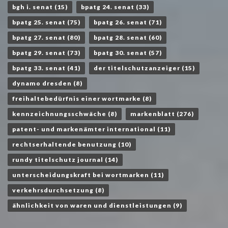
bgh i. senat
(15)
bpatg 24. senat
(33)
bpatg 25. senat
(75)
bpatg 26. senat
(71)
bpatg 27. senat
(80)
bpatg 28. senat
(60)
bpatg 29. senat
(73)
bpatg 30. senat
(57)
bpatg 33. senat
(41)
der titelschutzanzeiger
(15)
dynamo dresden
(8)
freihaltebedürfnis einer wortmarke
(8)
kennzeichnungsschwäche
(8)
markenblatt
(276)
patent- und markenämter international
(11)
rechtserhaltende benutzung
(10)
rundy titelschutz journal
(14)
unterscheidungskraft bei wortmarken
(11)
verkehrsdurchsetzung
(8)
ähnlichkeit von waren und dienstleistungen
(9)