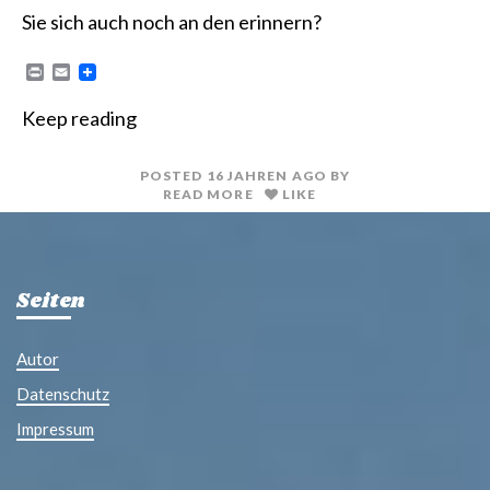
Sie sich auch noch an den erinnern?
P
E
r
m
i
a
Keep reading
n
i
t
l
POSTED
16 JAHREN
AGO
BY
READ MORE
LIKE
Seiten
Autor
Datenschutz
Impressum