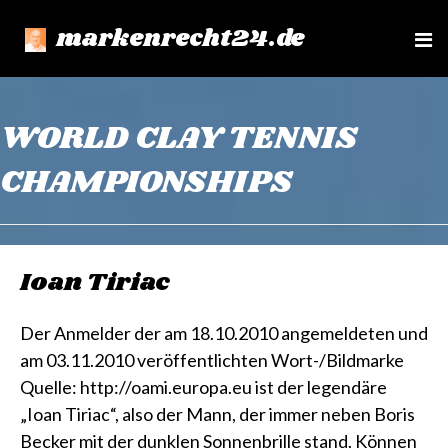
markenrecht24.de
e
n
u
WORLD CLAY TENNIS
CHAMPIONSHIPS
Ioan Tiriac
Der Anmelder der am 18.10.2010 angemeldeten und
am 03.11.2010 veröffentlichten Wort-/Bildmarke
Quelle: http://oami.europa.eu ist der legendäre
„Ioan Tiriac“, also der Mann, der immer neben Boris
Becker mit der dunklen Sonnenbrille stand. Können