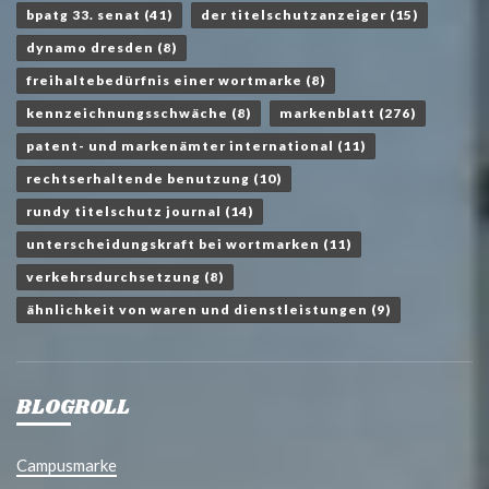
bpatg 33. senat
(41)
der titelschutzanzeiger
(15)
dynamo dresden
(8)
freihaltebedürfnis einer wortmarke
(8)
kennzeichnungsschwäche
(8)
markenblatt
(276)
patent- und markenämter international
(11)
rechtserhaltende benutzung
(10)
rundy titelschutz journal
(14)
unterscheidungskraft bei wortmarken
(11)
verkehrsdurchsetzung
(8)
ähnlichkeit von waren und dienstleistungen
(9)
BLOGROLL
Campusmarke