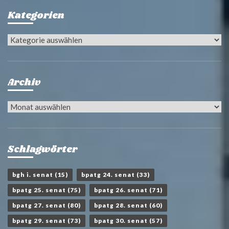
Kategorien
Kategorien
Archiv
Archiv
Schlagwörter
bgh i. senat
(15)
bpatg 24. senat
(33)
bpatg 25. senat
(75)
bpatg 26. senat
(71)
bpatg 27. senat
(80)
bpatg 28. senat
(60)
bpatg 29. senat
(73)
bpatg 30. senat
(57)