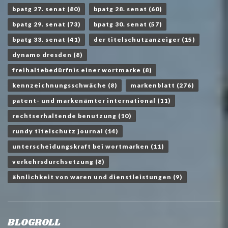
bpatg 27. senat
(80)
bpatg 28. senat
(60)
bpatg 29. senat
(73)
bpatg 30. senat
(57)
bpatg 33. senat
(41)
der titelschutzanzeiger
(15)
dynamo dresden
(8)
freihaltebedürfnis einer wortmarke
(8)
kennzeichnungsschwäche
(8)
markenblatt
(276)
patent- und markenämter international
(11)
rechtserhaltende benutzung
(10)
rundy titelschutz journal
(14)
unterscheidungskraft bei wortmarken
(11)
verkehrsdurchsetzung
(8)
ähnlichkeit von waren und dienstleistungen
(9)
BLOGROLL