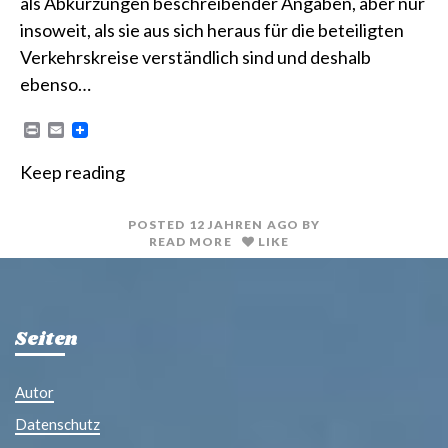
als Abkürzungen beschreibender Angaben, aber nur
insoweit, als sie aus sich heraus für die beteiligten
Verkehrskreise verständlich sind und deshalb
ebenso…
P
E
r
m
i
a
Keep reading
n
i
t
l
POSTED
12 JAHREN
AGO
BY
READ MORE
LIKE
Seiten
Autor
Datenschutz