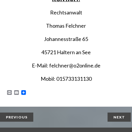
Rechtsanwalt
Thomas Felchner
Johannesstraße 65
45721 Haltern an See
E-Mail: felchner@o2online.de
Mobil: 015733131130
P
E
r
m
i
a
n
i
t
l
PREVIOUS
NEXT