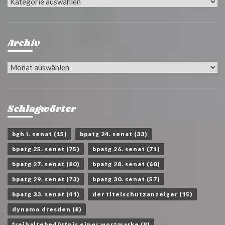
Kategorien
Archiv
Archiv
Schlagwörter
bgh i. senat
(15)
bpatg 24. senat
(33)
bpatg 25. senat
(75)
bpatg 26. senat
(71)
bpatg 27. senat
(80)
bpatg 28. senat
(60)
bpatg 29. senat
(73)
bpatg 30. senat
(57)
bpatg 33. senat
(41)
der titelschutzanzeiger
(15)
dynamo dresden
(8)
freihaltebedürfnis einer wortmarke
(8)