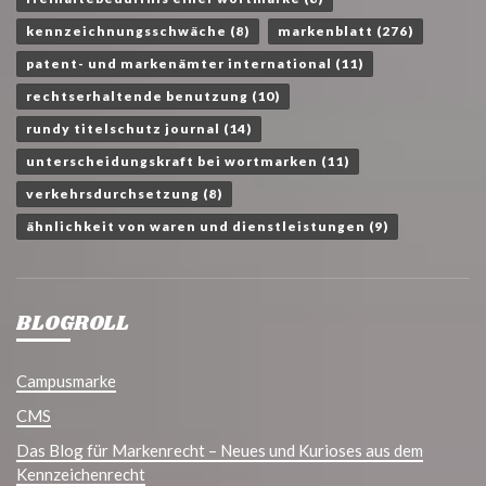
kennzeichnungsschwäche
(8)
markenblatt
(276)
patent- und markenämter international
(11)
rechtserhaltende benutzung
(10)
rundy titelschutz journal
(14)
unterscheidungskraft bei wortmarken
(11)
verkehrsdurchsetzung
(8)
ähnlichkeit von waren und dienstleistungen
(9)
BLOGROLL
Campusmarke
CMS
Das Blog für Markenrecht – Neues und Kurioses aus dem
Kennzeichenrecht