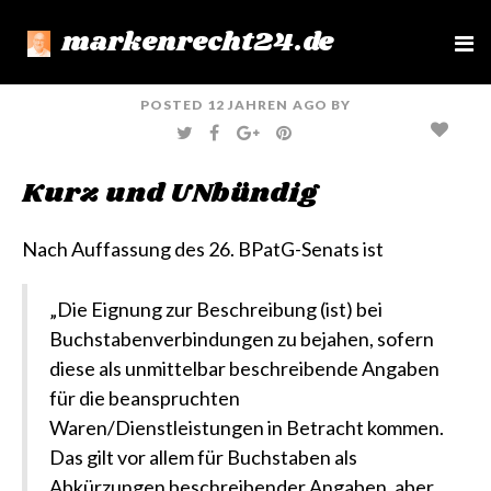
markenrecht24.de
e
n
u
POSTED
12 JAHREN
AGO
BY
T
F
G
P
W
A
O
I
I
C
O
N
T
E
G
T
Kurz und UNbündig
T
B
L
E
E
O
E
R
R
O
+
E
K
S
T
Nach Auffassung des 26. BPatG-Senats ist
„Die Eignung zur Beschreibung (ist) bei
Buchstabenverbindungen zu bejahen, sofern
diese als unmittelbar beschreibende Angaben
für die beanspruchten
Waren/Dienstleistungen in Betracht kommen.
Das gilt vor allem für Buchstaben als
Abkürzungen beschreibender Angaben, aber