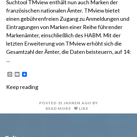
Suchtool TMview enthält nun auch Marken der
französischen nationalen Ämter. TMview bietet
einen gebührenfreien Zugang zu Anmeldungen und
Eintragungen von Marken einer Reihe führender
Markenämter, einschließlich des HABM. Mit der
letzten Erweiterung von TMview erhöht sich die
Gesamtzahl der Ämter, die Daten beisteuern, auf 14:
…
P
E
r
m
i
a
Keep reading
n
i
t
l
POSTED
15 JAHREN
AGO
BY
READ MORE
LIKE