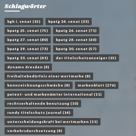
Schlagwörter
bgh i. senat
(15)
bpatg 24. senat
(33)
bpatg 25. senat
(75)
bpatg 26. senat
(71)
bpatg 27. senat
(80)
bpatg 28. senat
(60)
bpatg 29. senat
(73)
bpatg 30. senat
(57)
bpatg 33. senat
(41)
der titelschutzanzeiger
(15)
dynamo dresden
(8)
freihaltebedürfnis einer wortmarke
(8)
kennzeichnungsschwäche
(8)
markenblatt
(276)
patent- und markenämter international
(11)
rechtserhaltende benutzung
(10)
rundy titelschutz journal
(14)
unterscheidungskraft bei wortmarken
(11)
verkehrsdurchsetzung
(8)