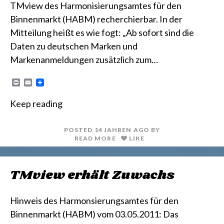
TMview des Harmonisierungsamtes für den
Binnenmarkt (HABM) recherchierbar. In der
Mitteilung heißt es wie fogt: „Ab sofort sind die
Daten zu deutschen Marken und
Markenanmeldungen zusätzlich zum…
P
E
r
m
i
a
Keep reading
n
i
t
l
POSTED
14 JAHREN
AGO
BY
READ MORE
LIKE
TMview erhält Zuwachs
Hinweis des Harmonsierungsamtes für den
Binnenmarkt (HABM) vom 03.05.2011: Das