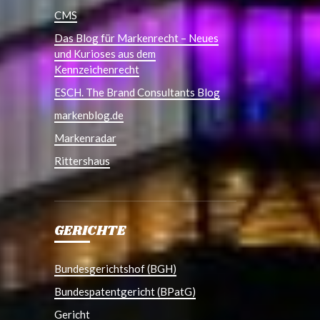
CMS
Das Blog für Markenrecht – Neues
und Kurioses aus dem
Kennzeichenrecht
ESCH. The Brand Consultants Blog
markenblog.de
Markenradar
Rittershaus
GERICHTE
Bundesgerichtshof (BGH)
Bundespatentgericht (BPatG)
Gericht