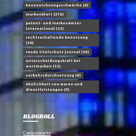
kennzeichnungsschwäche
(8)
markenblatt
(276)
patent- und markenämter
international
(11)
rechtserhaltende benutzung
(10)
rundy titelschutz journal
(14)
unterscheidungskraft bei
wortmarken
(11)
verkehrsdurchsetzung
(8)
ähnlichkeit von waren und
dienstleistungen
(9)
BLOGROLL
Campusmarke