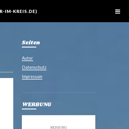
M
e
-IM-KREIS.DE)
n
u
Seiten
Autor
Datenschutz
Impressum
WERBUNG