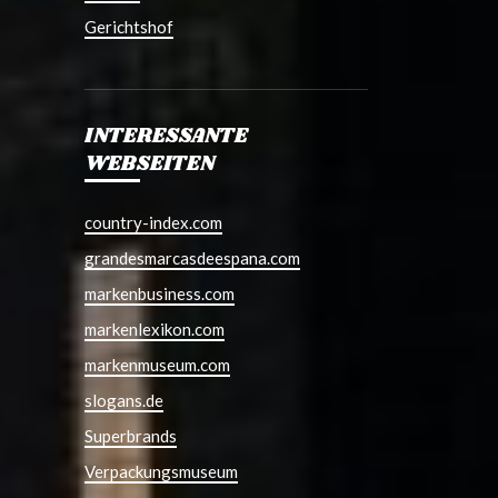
Gerichtshof
INTERESSANTE
WEBSEITEN
country-index.com
grandesmarcasdeespana.com
markenbusiness.com
markenlexikon.com
markenmuseum.com
slogans.de
Superbrands
Verpackungsmuseum