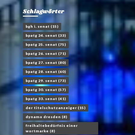
Schlagwörter
bgh i. senat
(15)
bpatg 24. senat
(33)
bpatg 25. senat
(75)
bpatg 26. senat
(71)
bpatg 27. senat
(80)
bpatg 28. senat
(60)
bpatg 29. senat
(73)
bpatg 30. senat
(57)
bpatg 33. senat
(41)
der titelschutzanzeiger
(15)
dynamo dresden
(8)
freihaltebedürfnis einer
wortmarke
(8)