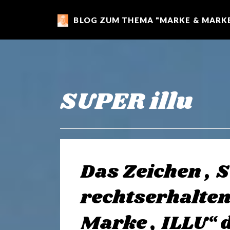
BLOG ZUM THEMA "MARKE & MARKE
m
a
r
SUPER illu
k
e
Das Zeichen „SU
n
rechtserhalte
Marke „ILLU“ 