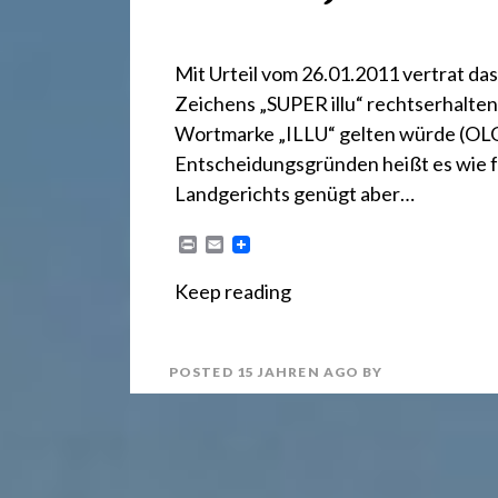
r
e
Mit Urteil vom 26.01.2011 vertrat da
Zeichens „SUPER illu“ rechtserhalte
c
Wortmarke „ILLU“ gelten würde (OLG Ka
Entscheidungsgründen heißt es wie f
Landgerichts genügt aber…
h
P
E
r
m
t
i
a
Keep reading
n
i
t
l
2
POSTED
15 JAHREN
AGO
BY
4