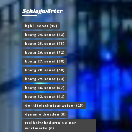
Schlagwörter
bgh i. senat
(15)
bpatg 24. senat
(33)
bpatg 25. senat
(75)
bpatg 26. senat
(71)
bpatg 27. senat
(80)
bpatg 28. senat
(60)
bpatg 29. senat
(73)
bpatg 30. senat
(57)
bpatg 33. senat
(41)
der titelschutzanzeiger
(15)
dynamo dresden
(8)
freihaltebedürfnis einer
wortmarke
(8)