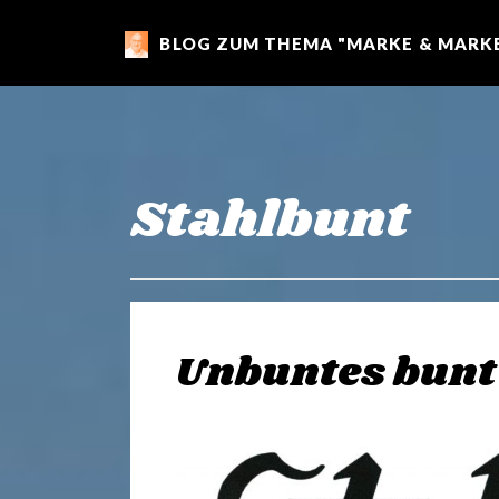
BLOG ZUM THEMA "MARKE & MARKE
m
a
r
Stahlbunt
k
e
Unbuntes bunt
n