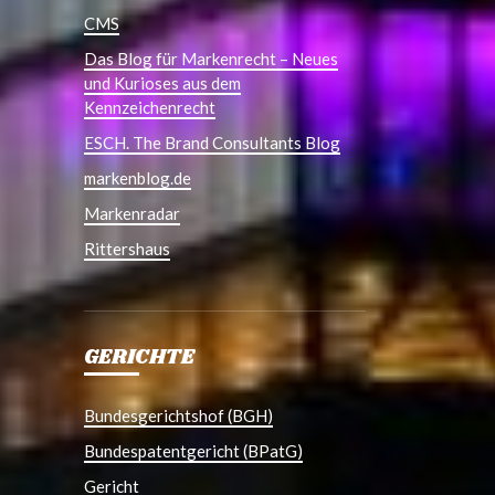
CMS
Das Blog für Markenrecht – Neues
und Kurioses aus dem
Kennzeichenrecht
ESCH. The Brand Consultants Blog
markenblog.de
Markenradar
Rittershaus
GERICHTE
Bundesgerichtshof (BGH)
Bundespatentgericht (BPatG)
Gericht