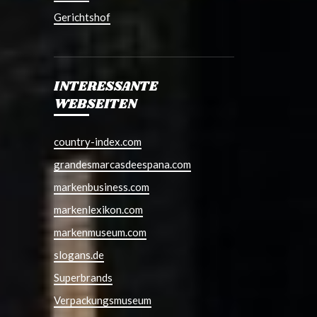
Gerichtshof
INTERESSANTE
WEBSEITEN
country-index.com
grandesmarcasdeespana.com
markenbusiness.com
markenlexikon.com
markenmuseum.com
slogans.de
Superbrands
Verpackungsmuseum