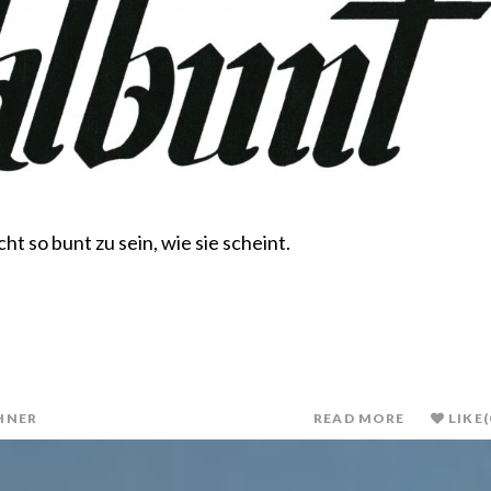
t so bunt zu sein, wie sie scheint.
HNER
READ MORE
LIKE
(