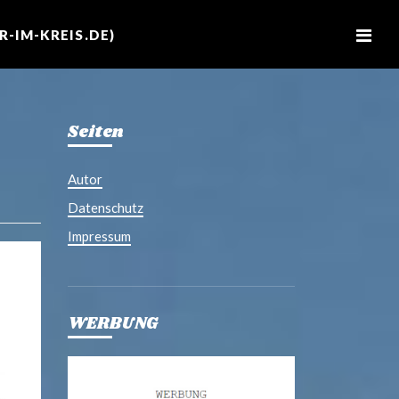
M
e
-IM-KREIS.DE)
n
u
Seiten
Autor
Datenschutz
Impressum
WERBUNG