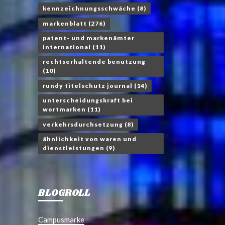
kennzeichnungsschwäche
(8)
markenblatt
(276)
patent- und markenämter
international
(11)
rechtserhaltende benutzung
(10)
rundy titelschutz journal
(14)
unterscheidungskraft bei
wortmarken
(11)
verkehrsdurchsetzung
(8)
ähnlichkeit von waren und
dienstleistungen
(9)
BLOGROLL
Campusmarke