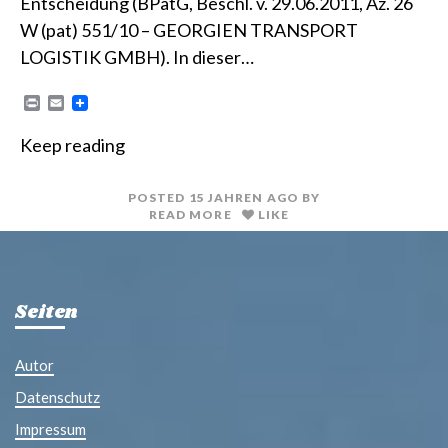
Entscheidung (BPatG, Beschl. v. 29.06.2011, Az. 26
W (pat) 551/10 – GEORGIEN TRANSPORT
LOGISTIK GMBH). In dieser…
P
E
r
m
i
a
Keep reading
n
i
t
l
POSTED
15 JAHREN
AGO
BY
READ MORE
LIKE
Seiten
Autor
Datenschutz
Impressum