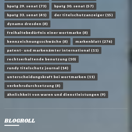
bpatg 29. senat
(73)
bpatg 30. senat
(57)
bpatg 33. senat
(41)
der titelschutzanzeiger
(15)
dynamo dresden
(8)
freihaltebedürfnis einer wortmarke
(8)
kennzeichnungsschwäche
(8)
markenblatt
(276)
patent- und markenämter international
(11)
rechtserhaltende benutzung
(10)
rundy titelschutz journal
(14)
unterscheidungskraft bei wortmarken
(11)
verkehrsdurchsetzung
(8)
ähnlichkeit von waren und dienstleistungen
(9)
BLOGROLL