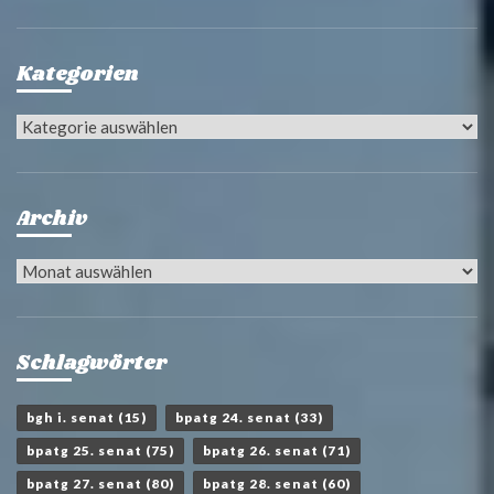
Kategorien
Kategorien
Archiv
Archiv
Schlagwörter
bgh i. senat
(15)
bpatg 24. senat
(33)
bpatg 25. senat
(75)
bpatg 26. senat
(71)
bpatg 27. senat
(80)
bpatg 28. senat
(60)