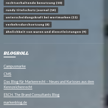
rechtserhaltende benutzung
(10)
rundy titelschutz journal
(14)
unterscheidungskraft bei wortmarken
(11)
verkehrsdurchsetzung
(8)
ähnlichkeit von waren und dienstleistungen
(9)
BLOGROLL
Campusmarke
CMS
Das Blog für Markenrecht – Neues und Kurioses aus dem
Kennzeichenrecht
ESCH. The Brand Consultants Blog
markenblog.de