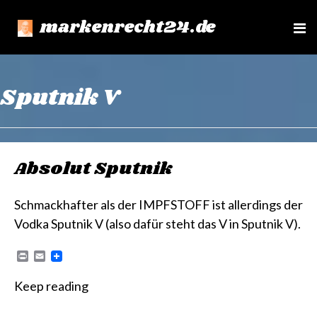
markenrecht24.de
e
n
u
Sputnik V
Absolut Sputnik
Schmackhafter als der IMPFSTOFF ist allerdings der
Vodka Sputnik V (also dafür steht das V in Sputnik V).
P
E
r
m
i
a
Keep reading
n
i
t
l