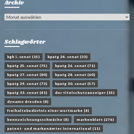
Archiv
Archiv
Schlagwörter
bgh i. senat
(15)
bpatg 24. senat
(33)
bpatg 25. senat
(75)
bpatg 26. senat
(71)
bpatg 27. senat
(80)
bpatg 28. senat
(60)
bpatg 29. senat
(73)
bpatg 30. senat
(57)
bpatg 33. senat
(41)
der titelschutzanzeiger
(15)
dynamo dresden
(8)
freihaltebedürfnis einer wortmarke
(8)
kennzeichnungsschwäche
(8)
markenblatt
(276)
patent- und markenämter international
(11)