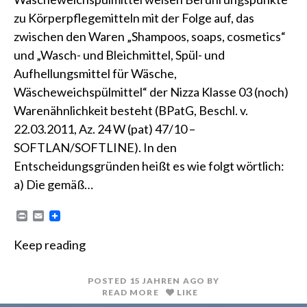
zu Körperpflegemitteln mit der Folge auf, das
zwischen den Waren „Shampoos, soaps, cosmetics“
und „Wasch- und Bleichmittel, Spül- und
Aufhellungsmittel für Wäsche,
Wäscheweichspülmittel“ der Nizza Klasse 03 (noch)
Warenähnlichkeit besteht (BPatG, Beschl. v.
22.03.2011, Az. 24 W (pat) 47/10 –
SOFTLAN/SOFTLINE). In den
Entscheidungsgründen heißt es wie folgt wörtlich:
a) Die gemäß…
P
E
r
m
i
a
Keep reading
n
i
t
l
POSTED
15 JAHREN
AGO
BY
READ MORE
LIKE