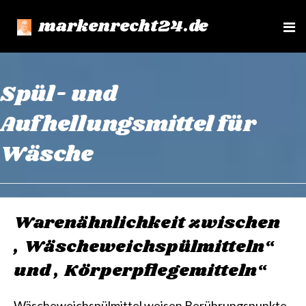
markenrecht24.de
e
n
u
Spül- und
Aufhellungsmittel für
Wäsche
Warenähnlichkeit zwischen
„Wäscheweichspülmitteln“
und „Körperpflegemitteln“
Wäscheweichspülmittel weisen Berührungspunkte