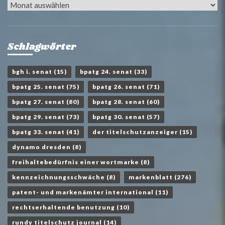
Archiv
Schlagwörter
bgh i. senat
(15)
bpatg 24. senat
(33)
bpatg 25. senat
(75)
bpatg 26. senat
(71)
bpatg 27. senat
(80)
bpatg 28. senat
(60)
bpatg 29. senat
(73)
bpatg 30. senat
(57)
bpatg 33. senat
(41)
der titelschutzanzeiger
(15)
dynamo dresden
(8)
freihaltebedürfnis einer wortmarke
(8)
kennzeichnungsschwäche
(8)
markenblatt
(276)
patent- und markenämter international
(11)
rechtserhaltende benutzung
(10)
rundy titelschutz journal
(14)