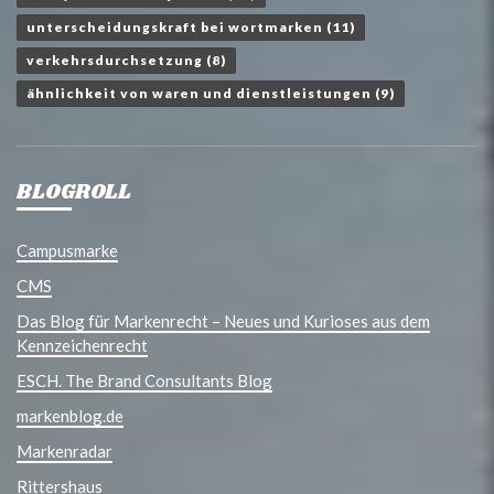
unterscheidungskraft bei wortmarken
(11)
verkehrsdurchsetzung
(8)
ähnlichkeit von waren und dienstleistungen
(9)
BLOGROLL
Campusmarke
CMS
Das Blog für Markenrecht – Neues und Kurioses aus dem
Kennzeichenrecht
ESCH. The Brand Consultants Blog
markenblog.de
Markenradar
Rittershaus