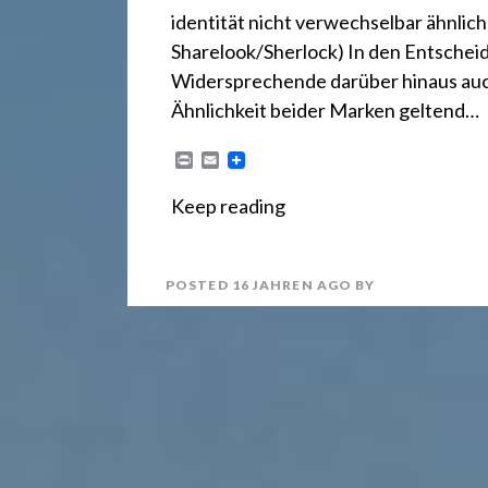
r
identität nicht verwechselbar ähnlich 
e
Sharelook/Sherlock) In den Entscheid
Widersprechende darüber hinaus auc
Ähnlichkeit beider Marken geltend…
c
P
E
r
m
h
i
a
Keep reading
n
i
t
l
t
POSTED
16 JAHREN
AGO
BY
2
4