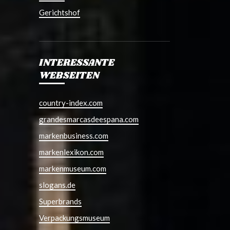
Gerichtshof
INTERESSANTE
WEBSEITEN
country-index.com
grandesmarcasdeespana.com
markenbusiness.com
markenlexikon.com
markenmuseum.com
slogans.de
Superbrands
Verpackungsmuseum