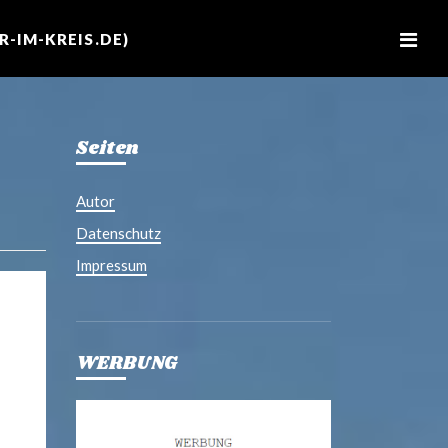
M
e
-IM-KREIS.DE)
n
u
Seiten
Autor
Datenschutz
Impressum
WERBUNG