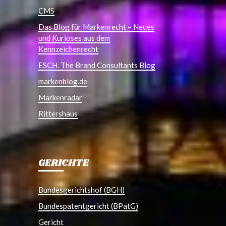
CMS
Das Blog für Markenrecht – Neues
und Kurioses aus dem
Kennzeichenrecht
ESCH. The Brand Consultants Blog
markenblog.de
Markenradar
Rittershaus
GERICHTE
Bundesgerichtshof (BGH)
Bundespatentgericht (BPatG)
Gericht