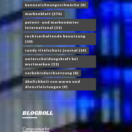
kennzeichnungsschwäche
(8)
markenblatt
(276)
patent- und markenämter
international
(11)
rechtserhaltende benutzung
(10)
rundy titelschutz journal
(14)
unterscheidungskraft bei
wortmarken
(11)
verkehrsdurchsetzung
(8)
ähnlichkeit von waren und
dienstleistungen
(9)
BLOGROLL
Campusmarke