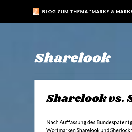
BLOG ZUM THEMA "MARKE & MARKE
m
a
r
Sharelook
k
e
Sharelook vs. 
n
Nach Auffassung des Bundespatentge
Wortmarken Sharelook und Sherlock tr