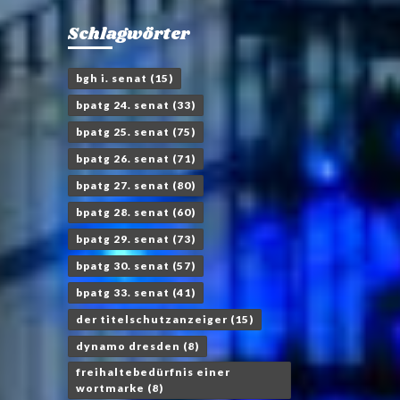
Schlagwörter
bgh i. senat
(15)
bpatg 24. senat
(33)
bpatg 25. senat
(75)
bpatg 26. senat
(71)
bpatg 27. senat
(80)
bpatg 28. senat
(60)
bpatg 29. senat
(73)
bpatg 30. senat
(57)
bpatg 33. senat
(41)
der titelschutzanzeiger
(15)
dynamo dresden
(8)
freihaltebedürfnis einer
wortmarke
(8)