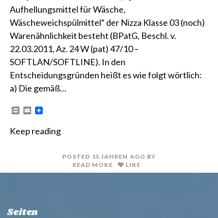
Aufhellungsmittel für Wäsche,
Wäscheweichspülmittel“ der Nizza Klasse 03 (noch)
Warenähnlichkeit besteht (BPatG, Beschl. v.
22.03.2011, Az. 24 W (pat) 47/10 –
SOFTLAN/SOFTLINE). In den
Entscheidungsgründen heißt es wie folgt wörtlich:
a) Die gemäß…
P
E
r
m
i
a
Keep reading
n
i
t
l
POSTED
15 JAHREN
AGO
BY
READ MORE
LIKE
Seiten