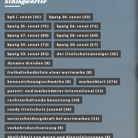
Schlagwörter
bgh i. senat
(15)
bpatg 24. senat
(33)
bpatg 25. senat
(75)
bpatg 26. senat
(71)
bpatg 27. senat
(80)
bpatg 28. senat
(60)
bpatg 29. senat
(73)
bpatg 30. senat
(57)
bpatg 33. senat
(41)
der titelschutzanzeiger
(15)
dynamo dresden
(8)
freihaltebedürfnis einer wortmarke
(8)
kennzeichnungsschwäche
(8)
markenblatt
(276)
patent- und markenämter international
(11)
rechtserhaltende benutzung
(10)
rundy titelschutz journal
(14)
unterscheidungskraft bei wortmarken
(11)
verkehrsdurchsetzung
(8)
ähnlichkeit von waren und dienstleistungen
(9)