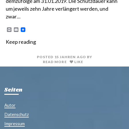
demzufolge am 31.01.2019. Die Schutzdauer kann
um jeweils zehn Jahre verlängert werden, und
zwar…
P
E
r
m
i
a
Keep reading
n
i
t
l
POSTED
15 JAHREN
AGO
BY
READ MORE
LIKE
Seiten
Autor
Datenschutz
Impressum