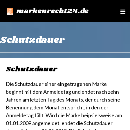
markenrecht24.de
e
n
u
Schutzdauer
Schutzdauer
Die Schutzdauer einer eingetragenen Marke
beginnt mit dem Anmeldetag und endet nach zehn
Jahren am letzten Tag des Monats, der durch seine
Benennung dem Monat entspricht, in den der
Anmeldetag fällt. Wird die Marke beipsielsweise am
01.01.2009 angemeldet, endet die Schutzdauer