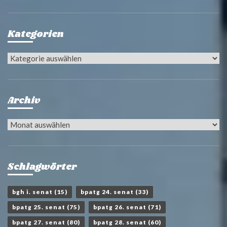
Kategorien
Kategorien
Archiv
Archiv
Schlagwörter
bgh i. senat
(15)
bpatg 24. senat
(33)
bpatg 25. senat
(75)
bpatg 26. senat
(71)
bpatg 27. senat
(80)
bpatg 28. senat
(60)