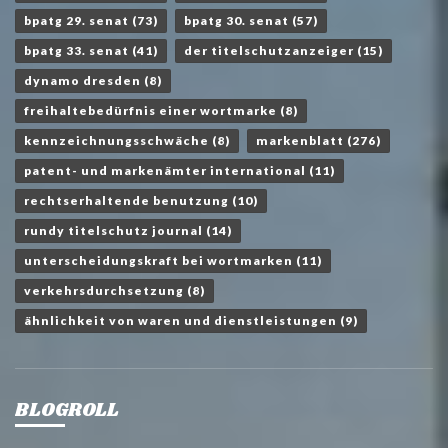
bpatg 29. senat
(73)
bpatg 30. senat
(57)
bpatg 33. senat
(41)
der titelschutzanzeiger
(15)
dynamo dresden
(8)
freihaltebedürfnis einer wortmarke
(8)
kennzeichnungsschwäche
(8)
markenblatt
(276)
patent- und markenämter international
(11)
rechtserhaltende benutzung
(10)
rundy titelschutz journal
(14)
unterscheidungskraft bei wortmarken
(11)
verkehrsdurchsetzung
(8)
ähnlichkeit von waren und dienstleistungen
(9)
BLOGROLL