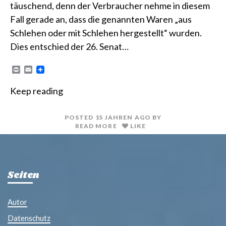
täuschend, denn der Verbraucher nehme in diesem
Fall gerade an, dass die genannten Waren „aus
Schlehen oder mit Schlehen hergestellt“ wurden.
Dies entschied der 26. Senat…
P
E
r
m
i
a
Keep reading
n
i
t
l
POSTED
15 JAHREN
AGO
BY
READ MORE
LIKE
Seiten
Autor
Datenschutz