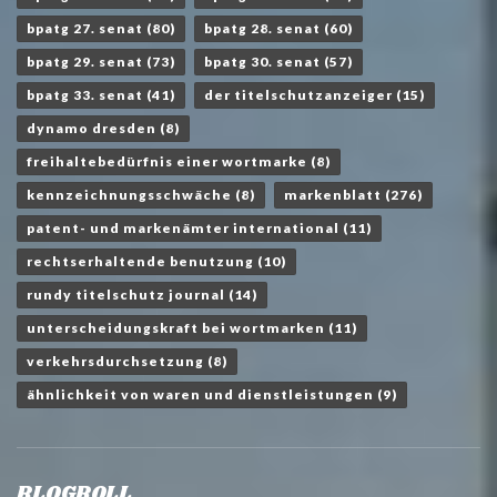
bpatg 27. senat
(80)
bpatg 28. senat
(60)
bpatg 29. senat
(73)
bpatg 30. senat
(57)
bpatg 33. senat
(41)
der titelschutzanzeiger
(15)
dynamo dresden
(8)
freihaltebedürfnis einer wortmarke
(8)
kennzeichnungsschwäche
(8)
markenblatt
(276)
patent- und markenämter international
(11)
rechtserhaltende benutzung
(10)
rundy titelschutz journal
(14)
unterscheidungskraft bei wortmarken
(11)
verkehrsdurchsetzung
(8)
ähnlichkeit von waren und dienstleistungen
(9)
BLOGROLL