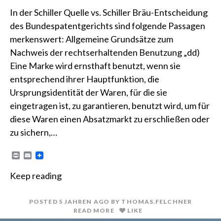
In der Schiller Quelle vs. Schiller Bräu-Entscheidung
des Bundespatentgerichts sind folgende Passagen
merkenswert: Allgemeine Grundsätze zum
Nachweis der rechtserhaltenden Benutzung „dd)
Eine Marke wird ernsthaft benutzt, wenn sie
entsprechend ihrer Hauptfunktion, die
Ursprungsidentität der Waren, für die sie
eingetragen ist, zu garantieren, benutzt wird, um für
diese Waren einen Absatzmarkt zu erschließen oder
zu sichern,…
P
E
r
m
i
a
Keep reading
n
i
t
l
POSTED
5 JAHREN
AGO
BY
THOMAS.FELCHNER
READ MORE
LIKE