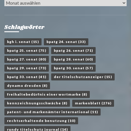
Archiv
Schlagwörter
bgh i. senat
(15)
bpatg 24. senat
(33)
bpatg 25. senat
(75)
bpatg 26. senat
(71)
bpatg 27. senat
(80)
bpatg 28. senat
(60)
bpatg 29. senat
(73)
bpatg 30. senat
(57)
bpatg 33. senat
(41)
der titelschutzanzeiger
(15)
dynamo dresden
(8)
freihaltebedürfnis einer wortmarke
(8)
kennzeichnungsschwäche
(8)
markenblatt
(276)
patent- und markenämter international
(11)
rechtserhaltende benutzung
(10)
rundy titelschutz journal
(14)