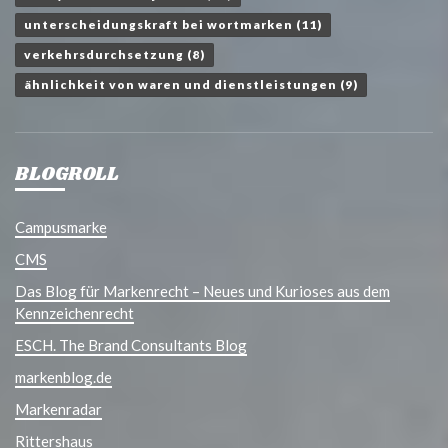
unterscheidungskraft bei wortmarken
(11)
verkehrsdurchsetzung
(8)
ähnlichkeit von waren und dienstleistungen
(9)
BLOGROLL
Campusmarke
CMS
Das Blog für Markenrecht – Neues und Kurioses aus dem
Kennzeichenrecht
ESCH. The Brand Consultants Blog
markenblog.de
Markenradar
Rittershaus