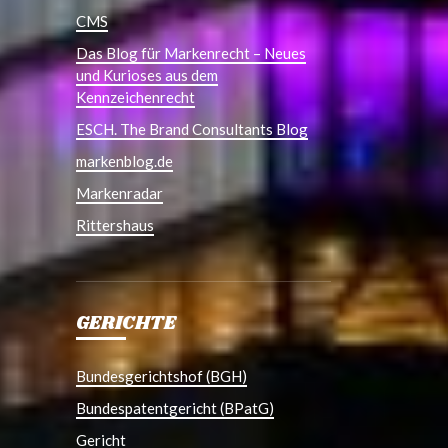
CMS
Das Blog für Markenrecht – Neues
und Kurioses aus dem
Kennzeichenrecht
ESCH. The Brand Consultants Blog
markenblog.de
Markenradar
Rittershaus
GERICHTE
Bundesgerichtshof (BGH)
Bundespatentgericht (BPatG)
Gericht