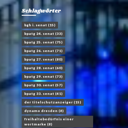
Schlagwörter
bgh i. senat
(15)
bpatg 24. senat
(33)
bpatg 25. senat
(75)
bpatg 26. senat
(71)
bpatg 27. senat
(80)
bpatg 28. senat
(60)
bpatg 29. senat
(73)
bpatg 30. senat
(57)
bpatg 33. senat
(41)
der titelschutzanzeiger
(15)
dynamo dresden
(8)
freihaltebedürfnis einer
wortmarke
(8)