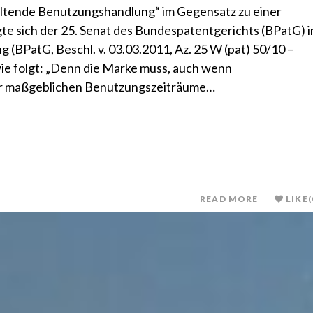
altende Benutzungshandlung“ im Gegensatz zu einer
gte sich der 25. Senat des Bundespatentgerichts (BPatG) i
 (BPatG, Beschl. v. 03.03.2011, Az. 25 W (pat) 50/10 –
 wie folgt: „Denn die Marke muss, auch wenn
r maßgeblichen Benutzungszeiträume…
READ MORE
LIKE
(