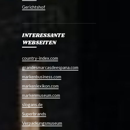
Gerichtshof
INTERESSANTE
WEBSEITEN
country-index.com
grandesmarcasdeespana.com
markenbusiness.com
markenlexikon.com
markenmuseum.com
slogans.de
Superbrands
Verpackungsmuseum