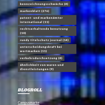
kennzeichnungsschwäche
(8)
markenblatt
(276)
patent- und markenämter
international
(11)
rechtserhaltende benutzung
(10)
rundy titelschutz journal
(14)
unterscheidungskraft bei
wortmarken
(11)
verkehrsdurchsetzung
(8)
ähnlichkeit von waren und
dienstleistungen
(9)
BLOGROLL
Campusmarke