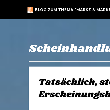
BLOG ZUM THEMA "MARKE & MARKE
m
a
r
Scheinhandl
k
e
Tatsächlich, st
n
Erscheinungsb