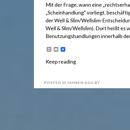
r
Mit der Frage, wann eine „rechtserh
„Scheinhandlung“ vorliegt, beschäfti
e
der Well & Slim/Wellslim-Entscheidung
Well & Slim/Wellslim). Dort heißt es
c
Benutzungshandlungen innerhalb de
P
E
h
r
m
i
a
Keep reading
n
i
t
l
t
POSTED
15 JAHREN
AGO
BY
2
4