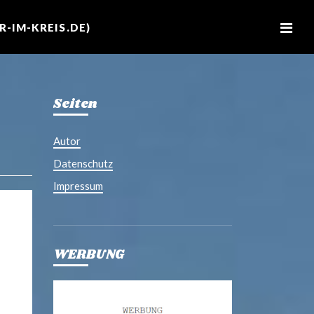
M
e
-IM-KREIS.DE)
n
u
Seiten
Autor
Datenschutz
Impressum
WERBUNG