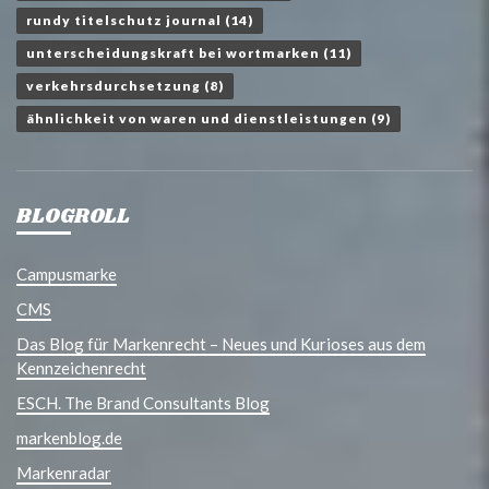
rundy titelschutz journal
(14)
unterscheidungskraft bei wortmarken
(11)
verkehrsdurchsetzung
(8)
ähnlichkeit von waren und dienstleistungen
(9)
BLOGROLL
Campusmarke
CMS
Das Blog für Markenrecht – Neues und Kurioses aus dem
Kennzeichenrecht
ESCH. The Brand Consultants Blog
markenblog.de
Markenradar