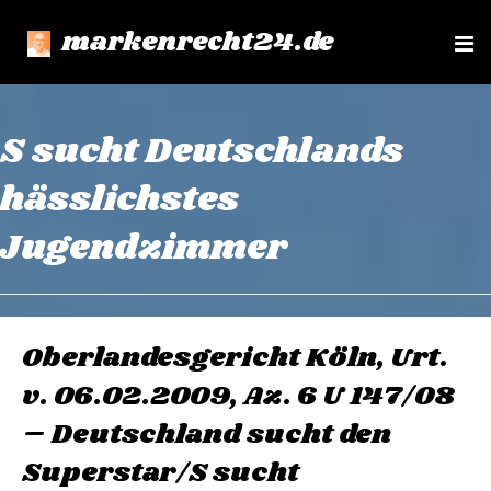
markenrecht24.de
e
n
u
S sucht Deutschlands
hässlichstes
Jugendzimmer
Oberlandesgericht Köln, Urt.
v. 06.02.2009, Az. 6 U 147/08
– Deutschland sucht den
Superstar/S sucht