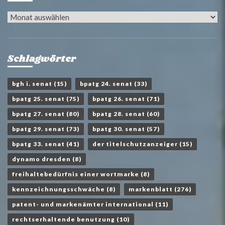
Archiv
Schlagwörter
bgh i. senat
(15)
bpatg 24. senat
(33)
bpatg 25. senat
(75)
bpatg 26. senat
(71)
bpatg 27. senat
(80)
bpatg 28. senat
(60)
bpatg 29. senat
(73)
bpatg 30. senat
(57)
bpatg 33. senat
(41)
der titelschutzanzeiger
(15)
dynamo dresden
(8)
freihaltebedürfnis einer wortmarke
(8)
kennzeichnungsschwäche
(8)
markenblatt
(276)
patent- und markenämter international
(11)
rechtserhaltende benutzung
(10)