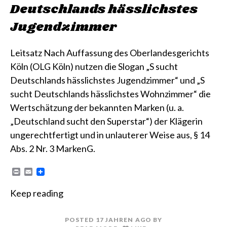
Deutschlands hässlichstes
Jugendzimmer
Leitsatz Nach Auffassung des Oberlandesgerichts
Köln (OLG Köln) nutzen die Slogan „S sucht
Deutschlands hässlichstes Jugendzimmer“ und „S
sucht Deutschlands hässlichstes Wohnzimmer“ die
Wertschätzung der bekannten Marken (u. a.
„Deutschland sucht den Superstar“) der Klägerin
ungerechtfertigt und in unlauterer Weise aus, § 14
Abs. 2 Nr. 3 MarkenG.
P
E
r
m
i
a
Keep reading
n
i
t
l
POSTED
17 JAHREN
AGO
BY