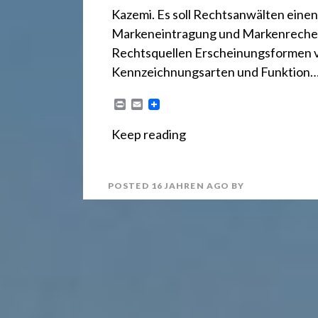
r
Kazemi. Es soll Rechtsanwälten einen
e
Markeneintragung und Markenrecherch
Rechtsquellen Erscheinungsformen v
Kennzeichnungsarten und Funktion
c
P
E
r
m
h
i
a
Keep reading
n
i
t
l
t
POSTED
16 JAHREN
AGO
BY
2
4