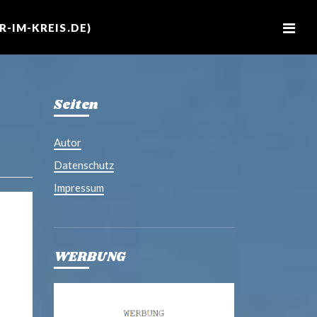
M
e
-IM-KREIS.DE)
n
u
Seiten
Autor
Datenschutz
Impressum
WERBUNG