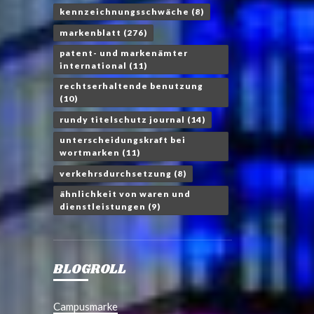
kennzeichnungsschwäche
(8)
markenblatt
(276)
patent- und markenämter
international
(11)
rechtserhaltende benutzung
(10)
rundy titelschutz journal
(14)
unterscheidungskraft bei
wortmarken
(11)
verkehrsdurchsetzung
(8)
ähnlichkeit von waren und
dienstleistungen
(9)
BLOGROLL
Campusmarke