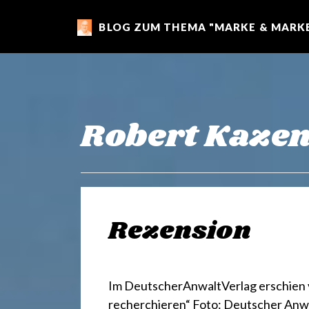
BLOG ZUM THEMA "MARKE & MARKE
m
a
r
Robert Kaze
k
e
Rezension
n
Im DeutscherAnwaltVerlag erschien 
recherchieren“ Foto: Deutscher Anwa