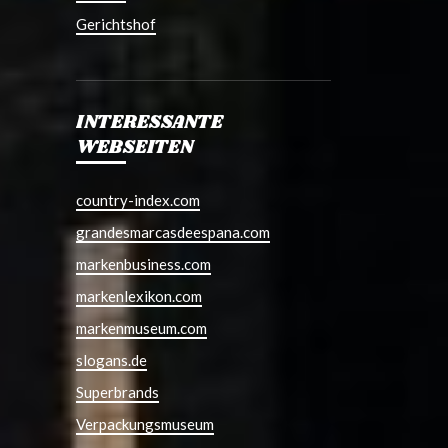
Gerichtshof
INTERESSANTE
WEBSEITEN
country-index.com
grandesmarcasdeespana.com
markenbusiness.com
markenlexikon.com
markenmuseum.com
slogans.de
Superbrands
Verpackungsmuseum