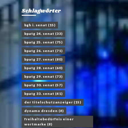
Schlagwörter
bgh i. senat
(15)
bpatg 24. senat
(33)
bpatg 25. senat
(75)
bpatg 26. senat
(71)
bpatg 27. senat
(80)
bpatg 28. senat
(60)
bpatg 29. senat
(73)
bpatg 30. senat
(57)
bpatg 33. senat
(41)
der titelschutzanzeiger
(15)
dynamo dresden
(8)
freihaltebedürfnis einer
wortmarke
(8)