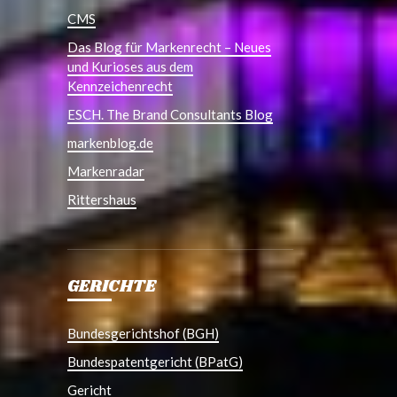
CMS
Das Blog für Markenrecht – Neues
und Kurioses aus dem
Kennzeichenrecht
ESCH. The Brand Consultants Blog
markenblog.de
Markenradar
Rittershaus
GERICHTE
Bundesgerichtshof (BGH)
Bundespatentgericht (BPatG)
Gericht