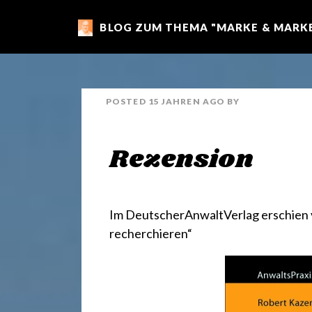
BLOG ZUM THEMA "MARKE & MARKE
m
a
POSTED
15 JAHREN
AGO
BY
r
Rezension
k
e
Im DeutscherAnwaltVerlag erschien 
recherchieren“
n