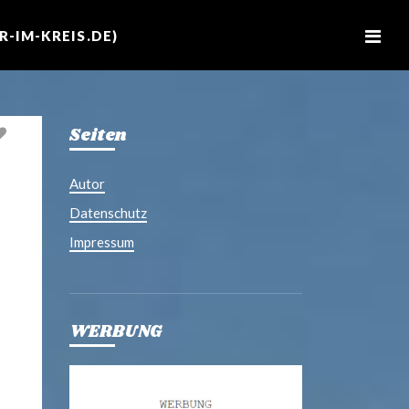
M
e
-IM-KREIS.DE)
n
u
Seiten
Autor
Datenschutz
Impressum
WERBUNG