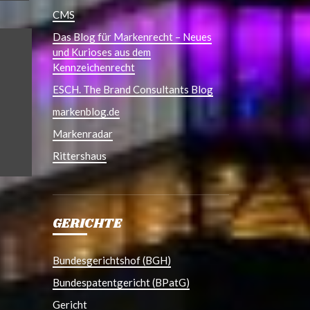
CMS
Das Blog für Markenrecht – Neues
und Kurioses aus dem
Kennzeichenrecht
ESCH. The Brand Consultants Blog
markenblog.de
Markenradar
Rittershaus
GERICHTE
Bundesgerichtshof (BGH)
Bundespatentgericht (BPatG)
Gericht