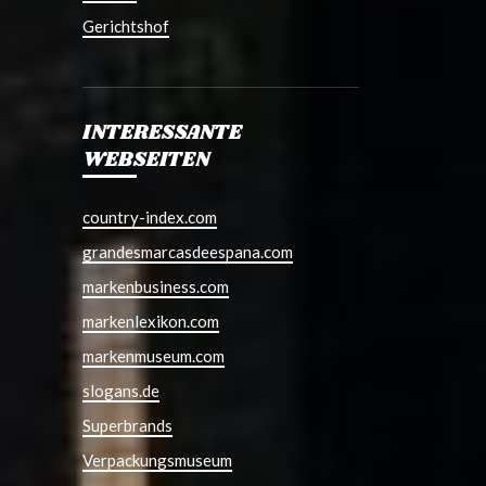
Gerichtshof
INTERESSANTE
WEBSEITEN
country-index.com
grandesmarcasdeespana.com
markenbusiness.com
markenlexikon.com
markenmuseum.com
slogans.de
Superbrands
Verpackungsmuseum