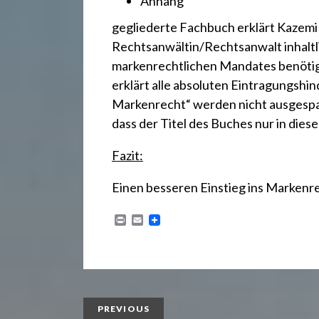
Anhang
gegliederte Fachbuch erklärt Kazem
Rechtsanwältin/Rechtsanwalt inhaltli
markenrechtlichen Mandates benötig
erklärt alle absoluten Eintragungshi
Markenrecht“ werden nicht ausgespa
dass der Titel des Buches nur in diese
Fazit:
Einen besseren Einstieg ins Markenr
P
E
r
m
i
a
n
i
t
l
PREVIOUS