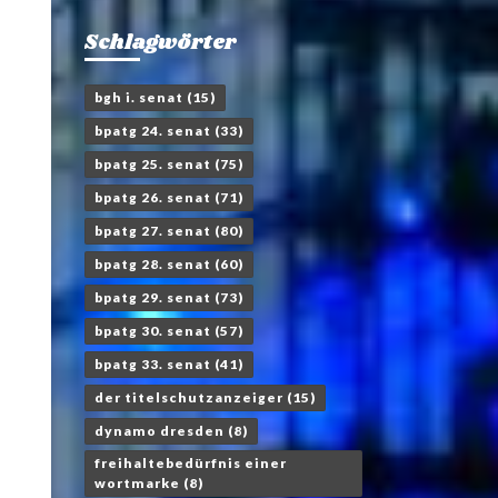
Schlagwörter
bgh i. senat
(15)
bpatg 24. senat
(33)
bpatg 25. senat
(75)
bpatg 26. senat
(71)
bpatg 27. senat
(80)
bpatg 28. senat
(60)
bpatg 29. senat
(73)
bpatg 30. senat
(57)
bpatg 33. senat
(41)
der titelschutzanzeiger
(15)
dynamo dresden
(8)
freihaltebedürfnis einer
wortmarke
(8)