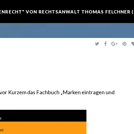
NRECHT" VON RECHTSANWALT THOMAS FELCHNER (R
T
F
G
P
W
A
O
I
I
C
O
N
T
E
G
T
T
B
L
E
E
O
E
R
R
O
+
E
K
S
T
vor Kurzem das Fachbuch „Marken eintragen und