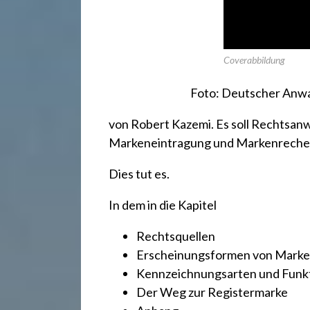
.
d
Coverabbildung
e
Foto: Deutscher Anwa
von Robert Kazemi. Es soll Rechtsanw
Markeneintragung und Markenrecher
Dies tut es.
In dem in die Kapitel
Rechtsquellen
Erscheinungsformen von Marken
Kennzeichnungsarten und Funk
Der Weg zur Registermarke