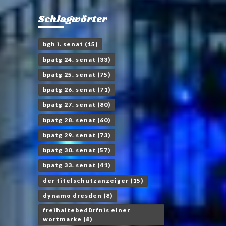
Schlagwörter
bgh i. senat
(15)
bpatg 24. senat
(33)
bpatg 25. senat
(75)
bpatg 26. senat
(71)
bpatg 27. senat
(80)
bpatg 28. senat
(60)
bpatg 29. senat
(73)
bpatg 30. senat
(57)
bpatg 33. senat
(41)
der titelschutzanzeiger
(15)
dynamo dresden
(8)
freihaltebedürfnis einer
wortmarke
(8)