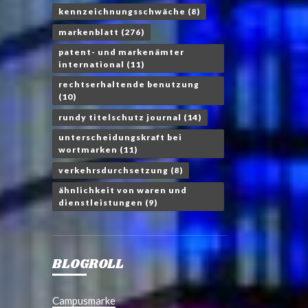
kennzeichnungsschwäche
(8)
markenblatt
(276)
patent- und markenämter
international
(11)
rechtserhaltende benutzung
(10)
rundy titelschutz journal
(14)
unterscheidungskraft bei
wortmarken
(11)
verkehrsdurchsetzung
(8)
ähnlichkeit von waren und
dienstleistungen
(9)
BLOGROLL
Campusmarke