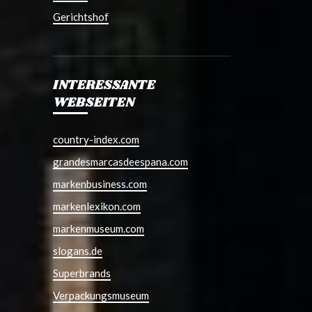
Gerichtshof
INTERESSANTE
WEBSEITEN
country-index.com
grandesmarcasdeespana.com
markenbusiness.com
markenlexikon.com
markenmuseum.com
slogans.de
Superbrands
Verpackungsmuseum