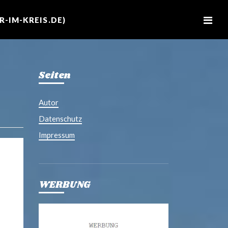
M
e
-IM-KREIS.DE)
n
u
Seiten
Autor
Datenschutz
Impressum
WERBUNG