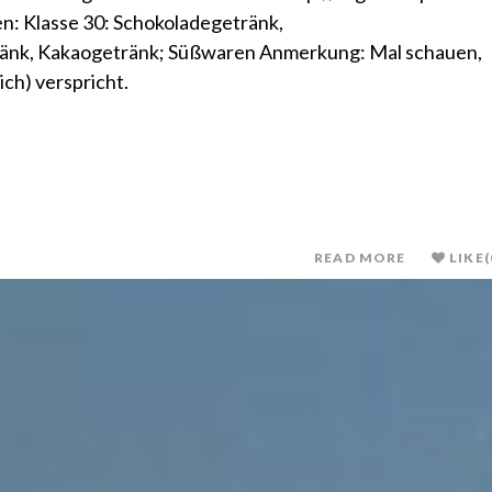
n: Klasse 30: Schokoladegetränk,
ränk, Kakaogetränk; Süßwaren Anmerkung: Mal schauen,
ich) verspricht.
READ MORE
LIKE
(