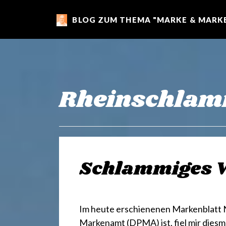
BLOG ZUM THEMA "MARKE & MARKE
m
a
r
Rheinschla
k
e
Schlammiges 
n
Im heute erschienenen Markenblatt 
Markenamt (DPMA) ist, fiel mir diesm