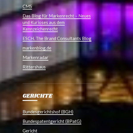
CMS
Das Blog für Markenrecht – Neues
und Kurioses aus dem
Kennzeichenrecht
ESCH. The Brand Consultants Blog
markenblog.de
Markenradar
Rittershaus
GERICHTE
Bundesgerichtshof (BGH)
Bundespatentgericht (BPatG)
Gericht