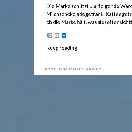
r
Die Marke schützt u.a. folgende Ware
e
Milchschokoladegetränk, Kaffeeget
ob die Marke hält, was sie (offensichtl
c
P
E
r
m
i
a
Keep reading
n
i
h
t
l
POSTED
16 JAHREN
AGO
BY
t
2
4