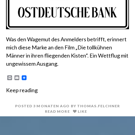
Was den Wagemut des Anmelders betrifft, erinnert
mich diese Marke an den Film „Die tollkühnen
Männer in ihren fliegenden Kisten“. Ein Wettflug mit
ungewissem Ausgang.
P
E
r
m
i
a
Keep reading
n
i
t
l
POSTED
3 MONATEN
AGO
BY
THOMAS.FELCHNER
READ MORE
LIKE