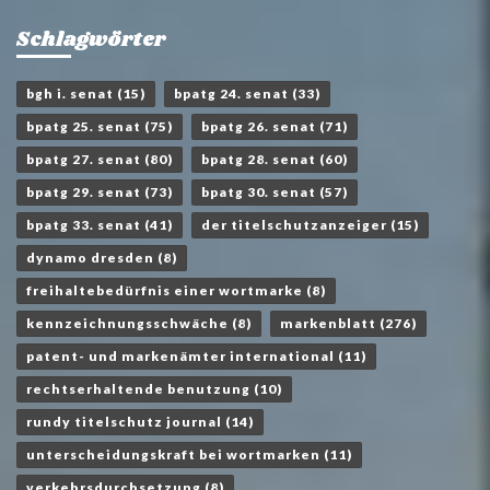
Schlagwörter
bgh i. senat
(15)
bpatg 24. senat
(33)
bpatg 25. senat
(75)
bpatg 26. senat
(71)
bpatg 27. senat
(80)
bpatg 28. senat
(60)
bpatg 29. senat
(73)
bpatg 30. senat
(57)
bpatg 33. senat
(41)
der titelschutzanzeiger
(15)
dynamo dresden
(8)
freihaltebedürfnis einer wortmarke
(8)
kennzeichnungsschwäche
(8)
markenblatt
(276)
patent- und markenämter international
(11)
rechtserhaltende benutzung
(10)
rundy titelschutz journal
(14)
unterscheidungskraft bei wortmarken
(11)
verkehrsdurchsetzung
(8)