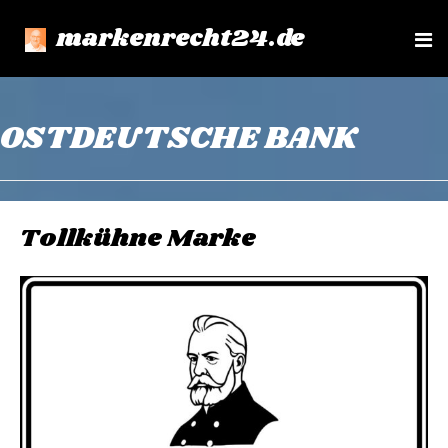
markenrecht24.de
e
n
u
OSTDEUTSCHE BANK
Tollkühne Marke