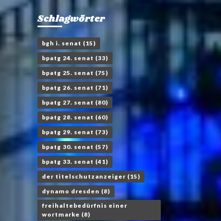
Schlagwörter
bgh i. senat
(15)
bpatg 24. senat
(33)
bpatg 25. senat
(75)
bpatg 26. senat
(71)
bpatg 27. senat
(80)
bpatg 28. senat
(60)
bpatg 29. senat
(73)
bpatg 30. senat
(57)
bpatg 33. senat
(41)
der titelschutzanzeiger
(15)
dynamo dresden
(8)
freihaltebedürfnis einer
wortmarke
(8)