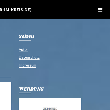
M
e
-IM-KREIS.DE)
n
u
Seiten
Autor
Datenschutz
Impressum
WERBUNG