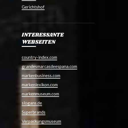
Gerichtshof
INTERESSANTE
WEBSEITEN
country-index.com
grandesmarcasdeespana.com
markenbusiness.com
markenlexikon.com
markenmuseum.com
slogans.de
Superbrands
Verpackungsmuseum