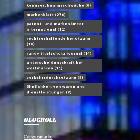
kennzeichnungsschwäche
(8)
markenblatt
(276)
patent- und markenämter
international
(11)
rechtserhaltende benutzung
(10)
rundy titelschutz journal
(14)
unterscheidungskraft bei
wortmarken
(11)
verkehrsdurchsetzung
(8)
ähnlichkeit von waren und
dienstleistungen
(9)
BLOGROLL
Campusmarke