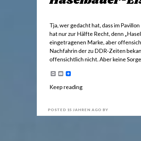
r
Haselbauer-Ei
e
Tja, wer gedacht hat, dass im Pavill
hat nur zur Hälfte Recht, denn „Hase
c
eingetragenen Marke, aber offensicht
Nachfahrin der zu DDR-Zeiten bekannt
h
offensichtlich nicht. Aber keine Sorg
P
E
t
r
m
i
a
Keep reading
n
i
t
l
2
POSTED
15 JAHREN
AGO
BY
4