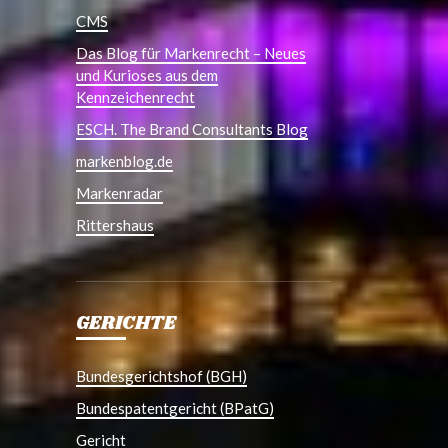
CMS
Das Blog für Markenrecht – Neues
und Kurioses aus dem
Kennzeichenrecht
ESCH. The Brand Consultants Blog
markenblog.de
Markenradar
Rittershaus
GERICHTE
Bundesgerichtshof (BGH)
Bundespatentgericht (BPatG)
Gericht