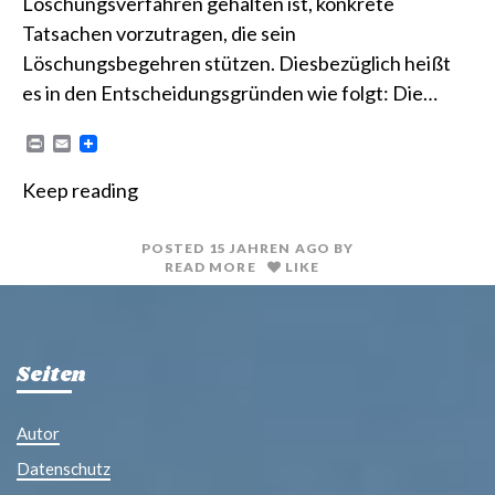
Löschungsverfahren gehalten ist, konkrete
Tatsachen vorzutragen, die sein
Löschungsbegehren stützen. Diesbezüglich heißt
es in den Entscheidungsgründen wie folgt: Die…
P
E
r
m
i
a
Keep reading
n
i
t
l
POSTED
15 JAHREN
AGO
BY
READ MORE
LIKE
Seiten
Autor
Datenschutz