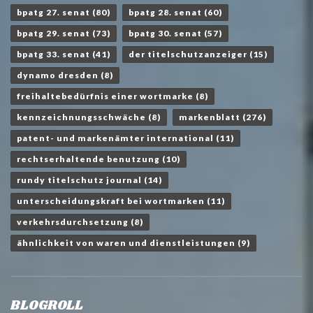
bpatg 27. senat
(80)
bpatg 28. senat
(60)
bpatg 29. senat
(73)
bpatg 30. senat
(57)
bpatg 33. senat
(41)
der titelschutzanzeiger
(15)
dynamo dresden
(8)
freihaltebedürfnis einer wortmarke
(8)
kennzeichnungsschwäche
(8)
markenblatt
(276)
patent- und markenämter international
(11)
rechtserhaltende benutzung
(10)
rundy titelschutz journal
(14)
unterscheidungskraft bei wortmarken
(11)
verkehrsdurchsetzung
(8)
ähnlichkeit von waren und dienstleistungen
(9)
BLOGROLL