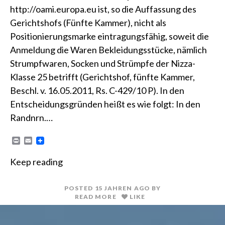
http://oami.europa.eu ist, so die Auffassung des
Gerichtshofs (Fünfte Kammer), nicht als
Positionierungsmarke eintragungsfähig, soweit die
Anmeldung die Waren Bekleidungsstücke, nämlich
Strumpfwaren, Socken und Strümpfe der Nizza-
Klasse 25 betrifft (Gerichtshof, fünfte Kammer,
Beschl. v. 16.05.2011, Rs. C-429/10 P). In den
Entscheidungsgründen heißt es wie folgt: In den
Randnrn.…
P
E
r
m
i
a
Keep reading
n
i
t
l
POSTED
15 JAHREN
AGO
BY
READ MORE
LIKE