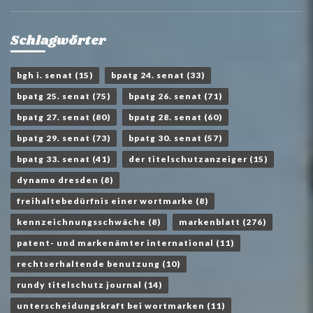
Schlagwörter
bgh i. senat
(15)
bpatg 24. senat
(33)
bpatg 25. senat
(75)
bpatg 26. senat
(71)
bpatg 27. senat
(80)
bpatg 28. senat
(60)
bpatg 29. senat
(73)
bpatg 30. senat
(57)
bpatg 33. senat
(41)
der titelschutzanzeiger
(15)
dynamo dresden
(8)
freihaltebedürfnis einer wortmarke
(8)
kennzeichnungsschwäche
(8)
markenblatt
(276)
patent- und markenämter international
(11)
rechtserhaltende benutzung
(10)
rundy titelschutz journal
(14)
unterscheidungskraft bei wortmarken
(11)