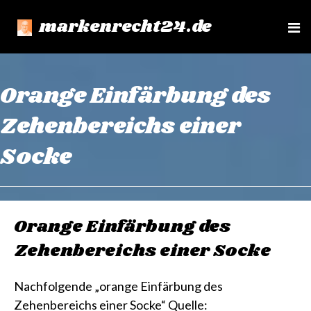
markenrecht24.de
e
n
u
Orange Einfärbung des
Zehenbereichs einer
Socke
Orange Einfärbung des
Zehenbereichs einer Socke
Nachfolgende „orange Einfärbung des
Zehenbereichs einer Socke“ Quelle: