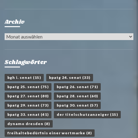
Archiv
Archiv
Schlagwörter
bgh i. senat
(15)
bpatg 24. senat
(33)
bpatg 25. senat
(75)
bpatg 26. senat
(71)
bpatg 27. senat
(80)
bpatg 28. senat
(60)
bpatg 29. senat
(73)
bpatg 30. senat
(57)
bpatg 33. senat
(41)
der titelschutzanzeiger
(15)
dynamo dresden
(8)
freihaltebedürfnis einer wortmarke
(8)