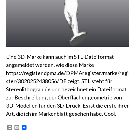
Eine 3D-Marke kann auch im STL-Dateiformat
angemeldet werden, wie diese Marke
https://register.dpma.de/DPMAregister/marke/regi
ster/3020252438056/DE zeigt. STL steht für
Stereolithographie und bezeichnet ein Dateiformat
zur Beschreibung der Oberflächengeometrie von
3D-Modellen für den 3D-Druck. Es ist die erste ihrer
Art, die ich im Markenblatt gesehen habe. Cool.
P
E
r
m