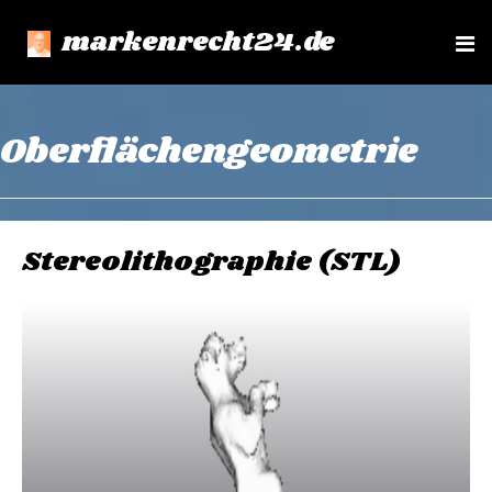
markenrecht24.de
e
n
u
Oberflächengeometrie
Stereolithographie (STL)