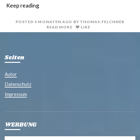
i
a
Keep reading
n
i
t
l
POSTED
3 MONATEN
AGO
BY
THOMAS.FELCHNER
READ MORE
LIKE
Seiten
Autor
Datenschutz
Impressum
WERBUNG