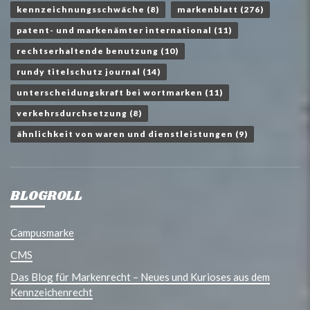
kennzeichnungsschwäche
(8)
markenblatt
(276)
patent- und markenämter international
(11)
rechtserhaltende benutzung
(10)
rundy titelschutz journal
(14)
unterscheidungskraft bei wortmarken
(11)
verkehrsdurchsetzung
(8)
ähnlichkeit von waren und dienstleistungen
(9)
BLOGROLL
Campusmarke
CMS
Das Blog für Markenrecht – Neues und Kurioses aus dem
Kennzeichenrecht