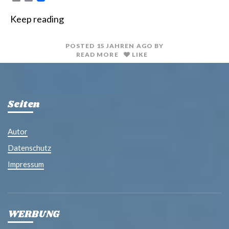
r
m
i
a
Keep reading
n
i
t
l
POSTED
15 JAHREN
AGO
BY
READ MORE
LIKE
Seiten
Autor
Datenschutz
Impressum
WERBUNG