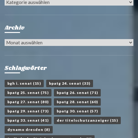
Kategorien
Archiv
Archiv
Schlagwörter
bgh i. senat
(15)
bpatg 24. senat
(33)
bpatg 25. senat
(75)
bpatg 26. senat
(71)
bpatg 27. senat
(80)
bpatg 28. senat
(60)
bpatg 29. senat
(73)
bpatg 30. senat
(57)
bpatg 33. senat
(41)
der titelschutzanzeiger
(15)
dynamo dresden
(8)