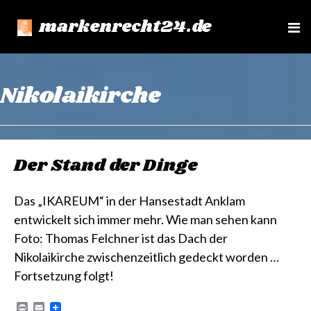
markenrecht24.de
e
n
u
Nikolaikirche
Der Stand der Dinge
Das „IKAREUM“ in der Hansestadt Anklam
entwickelt sich immer mehr. Wie man sehen kann
Foto: Thomas Felchner ist das Dach der
Nikolaikirche zwischenzeitlich gedeckt worden …
Fortsetzung folgt!
P
E