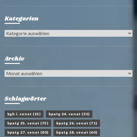
Kategorien
Kategorien
Archiv
Archiv
Schlagwörter
bgh i. senat
(15)
bpatg 24. senat
(33)
bpatg 25. senat
(75)
bpatg 26. senat
(71)
bpatg 27. senat
(80)
bpatg 28. senat
(60)