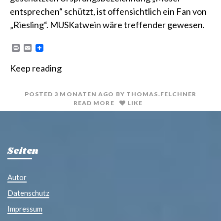
entsprechen“ schützt, ist offensichtlich ein Fan von
„Riesling“. MUSKatwein wäre treffender gewesen.
P
E
r
m
i
a
Keep reading
n
i
t
l
POSTED
3 MONATEN
AGO
BY
THOMAS.FELCHNER
READ MORE
LIKE
Seiten
Autor
Datenschutz
Impressum