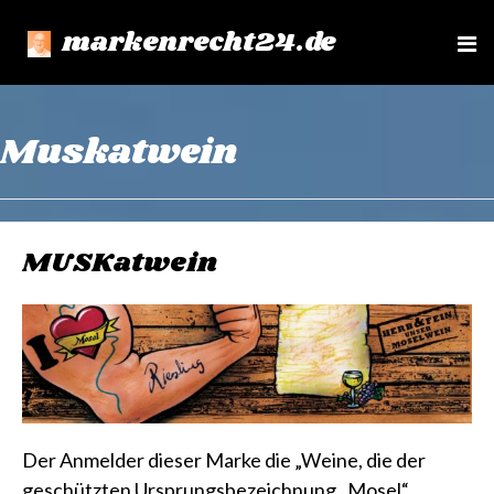
markenrecht24.de
e
n
u
Muskatwein
MUSKatwein
Der Anmelder dieser Marke die „Weine, die der
geschützten Ursprungsbezeichnung „Mosel“