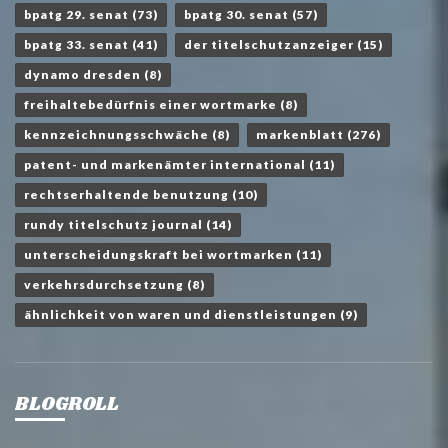
bpatg 29. senat
(73)
bpatg 30. senat
(57)
bpatg 33. senat
(41)
der titelschutzanzeiger
(15)
dynamo dresden
(8)
freihaltebedürfnis einer wortmarke
(8)
kennzeichnungsschwäche
(8)
markenblatt
(276)
patent- und markenämter international
(11)
rechtserhaltende benutzung
(10)
rundy titelschutz journal
(14)
unterscheidungskraft bei wortmarken
(11)
verkehrsdurchsetzung
(8)
ähnlichkeit von waren und dienstleistungen
(9)
BLOGROLL