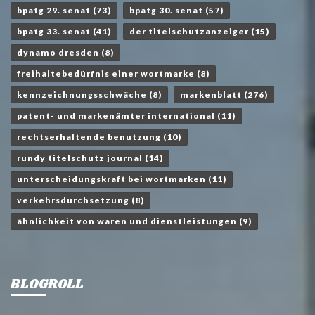
bpatg 29. senat
(73)
bpatg 30. senat
(57)
bpatg 33. senat
(41)
der titelschutzanzeiger
(15)
dynamo dresden
(8)
freihaltebedürfnis einer wortmarke
(8)
kennzeichnungsschwäche
(8)
markenblatt
(276)
patent- und markenämter international
(11)
rechtserhaltende benutzung
(10)
rundy titelschutz journal
(14)
unterscheidungskraft bei wortmarken
(11)
verkehrsdurchsetzung
(8)
ähnlichkeit von waren und dienstleistungen
(9)
BLOGROLL