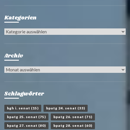
Kategorien
Kategorien
Archiv
Archiv
Schlagwörter
bgh i. senat
(15)
bpatg 24. senat
(33)
bpatg 25. senat
(75)
bpatg 26. senat
(71)
bpatg 27. senat
(80)
bpatg 28. senat
(60)