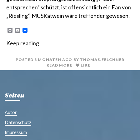
entsprechen“ schützt, ist offensichtlich ein Fan von
„Riesling“. MUSKatwein wäre treffender gewesen.
P
E
r
m
i
a
Keep reading
n
i
t
l
POSTED
3 MONATEN
AGO
BY
THOMAS.FELCHNER
READ MORE
LIKE
Seiten
Autor
Datenschutz
Impressum