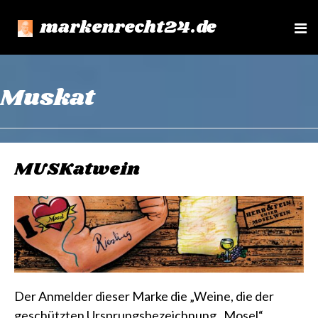
markenrecht24.de
e
n
u
Muskat
MUSKatwein
Der Anmelder dieser Marke die „Weine, die der
geschützten Ursprungsbezeichnung „Mosel“