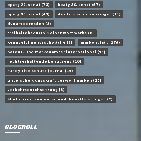
bpatg 29. senat
(73)
bpatg 30. senat
(57)
bpatg 33. senat
(41)
der titelschutzanzeiger
(15)
dynamo dresden
(8)
freihaltebedürfnis einer wortmarke
(8)
kennzeichnungsschwäche
(8)
markenblatt
(276)
patent- und markenämter international
(11)
rechtserhaltende benutzung
(10)
rundy titelschutz journal
(14)
unterscheidungskraft bei wortmarken
(11)
verkehrsdurchsetzung
(8)
ähnlichkeit von waren und dienstleistungen
(9)
BLOGROLL