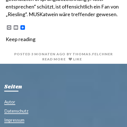
entsprechen“ schützt, ist offensichtlich ein Fan von
„Riesling“. MUSKatwein wäre treffender gewesen.
P
E
r
m
i
a
Keep reading
n
i
t
l
POSTED
3 MONATEN
AGO
BY
THOMAS.FELCHNER
READ MORE
LIKE
Seiten
Autor
Datenschutz
Impressum