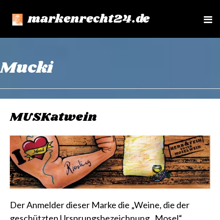
markenrecht24.de
e
n
u
Mucki
MUSKatwein
Der Anmelder dieser Marke die „Weine, die der
geschützten Ursprungsbezeichnung „Mosel“