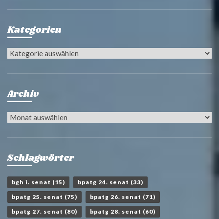
Kategorien
Kategorien
Archiv
Archiv
Schlagwörter
bgh i. senat
(15)
bpatg 24. senat
(33)
bpatg 25. senat
(75)
bpatg 26. senat
(71)
bpatg 27. senat
(80)
bpatg 28. senat
(60)