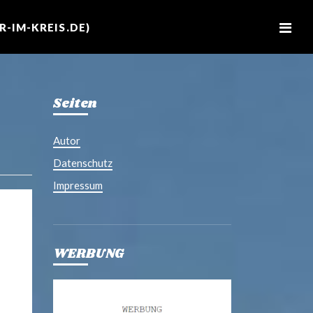
M
e
-IM-KREIS.DE)
n
u
Seiten
Autor
Datenschutz
Impressum
WERBUNG