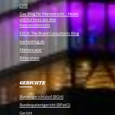
CMS
Das Blog für Markenrecht – Neues
und Kurioses aus dem
Kennzeichenrecht
ESCH. The Brand Consultants Blog
markenblog.de
Markenradar
Rittershaus
GERICHTE
Bundesgerichtshof (BGH)
Bundespatentgericht (BPatG)
Gericht