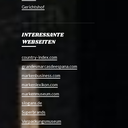
Gerichtshof
INTERESSANTE
WEBSEITEN
country-index.com
grandesmarcasdeespana.com
markenbusiness.com
markenlexikon.com
markenmuseum.com
slogans.de
Superbrands
Verpackungsmuseum