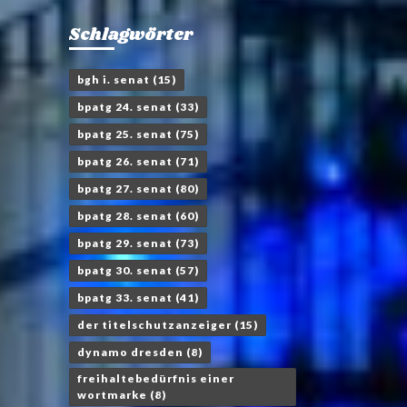
Schlagwörter
bgh i. senat
(15)
bpatg 24. senat
(33)
bpatg 25. senat
(75)
bpatg 26. senat
(71)
bpatg 27. senat
(80)
bpatg 28. senat
(60)
bpatg 29. senat
(73)
bpatg 30. senat
(57)
bpatg 33. senat
(41)
der titelschutzanzeiger
(15)
dynamo dresden
(8)
freihaltebedürfnis einer
wortmarke
(8)