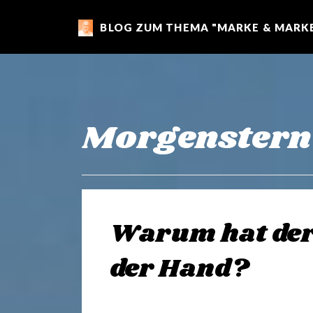
BLOG ZUM THEMA "MARKE & MARKE
m
a
r
Morgenstern
k
e
Warum hat der
n
der Hand?