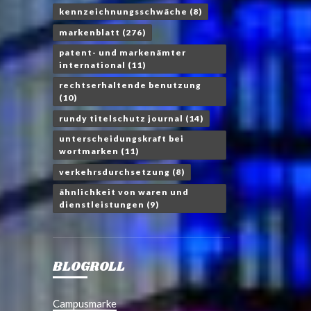
kennzeichnungsschwäche
(8)
markenblatt
(276)
patent- und markenämter
international
(11)
rechtserhaltende benutzung
(10)
rundy titelschutz journal
(14)
unterscheidungskraft bei
wortmarken
(11)
verkehrsdurchsetzung
(8)
ähnlichkeit von waren und
dienstleistungen
(9)
BLOGROLL
Campusmarke