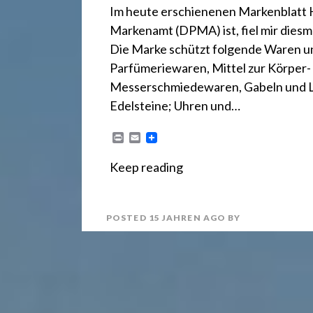
r
Im heute erschienenen Markenblatt 
Markenamt (DPMA) ist, fiel mir diesm
e
Die Marke schützt folgende Waren und
Parfümeriewaren, Mittel zur Körper- 
c
Messerschmiedewaren, Gabeln und Lö
Edelsteine; Uhren und…
h
P
E
r
m
i
a
t
Keep reading
n
i
t
l
2
POSTED
15 JAHREN
AGO
BY
4