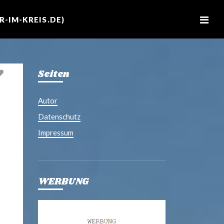
M
e
-IM-KREIS.DE)
n
u
Seiten
Autor
Datenschutz
Impressum
WERBUNG