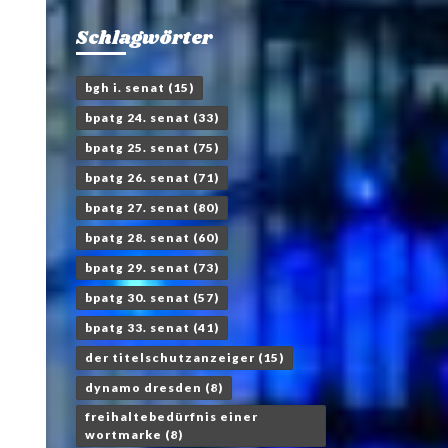
Schlagwörter
bgh i. senat
(15)
bpatg 24. senat
(33)
bpatg 25. senat
(75)
bpatg 26. senat
(71)
bpatg 27. senat
(80)
bpatg 28. senat
(60)
bpatg 29. senat
(73)
bpatg 30. senat
(57)
bpatg 33. senat
(41)
der titelschutzanzeiger
(15)
dynamo dresden
(8)
freihaltebedürfnis einer
wortmarke
(8)