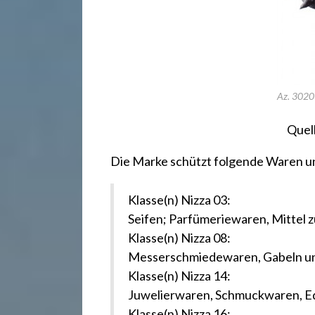
.
d
e
Az. 302
Quel
Die Marke schützt folgende Waren u
Klasse(n) Nizza 03:
Seifen; Parfümeriewaren, Mittel 
Klasse(n) Nizza 08:
Messerschmiedewaren, Gabeln un
Klasse(n) Nizza 14:
Juwelierwaren, Schmuckwaren, Ed
Klasse(n) Nizza 16: