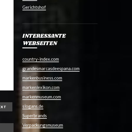
Gerichtshof
INTERESSANTE
WEBSEITEN
country-index.com
grandesmarcasdeespana.com
markenbusiness.com
markenlexikon.com
markenmuseum.com
slogans.de
EXT
Superbrands
Verpackungsmuseum