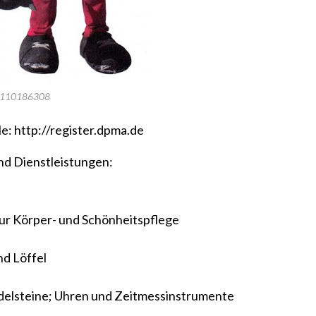
0110186308
le:
http://register.dpma.de
nd Dienstleistungen:
zur Körper- und Schönheitspflege
d Löffel
elsteine; Uhren und Zeitmessinstrumente