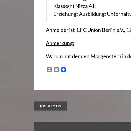
Klasse(n) Nizza 41:
Erziehung; Ausbildung; Unterhaltu
Anmelder ist 1.FC Union Berlin e.V., 
Anmerkung:
Warum hat der den Morgenstern in d
P
E
r
m
i
a
n
i
t
l
PREVIOUS