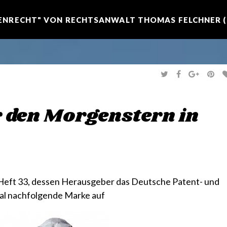
NRECHT" VON RECHTSANWALT THOMAS FELCHNER (R
T
F
G
P
W
A
O
I
I
C
O
N
T
E
G
T
T
B
L
E
E
O
E
R
 den Morgenstern in
R
O
+
E
K
S
T
Heft 33, dessen Herausgeber das Deutsche Patent- und
mal nachfolgende Marke auf