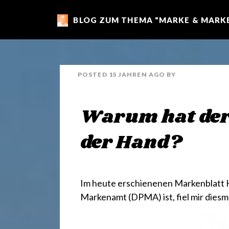
BLOG ZUM THEMA "MARKE & MARKE
m
a
POSTED
15 JAHREN
AGO
BY
r
Warum hat der
k
der Hand?
e
Im heute erschienenen Markenblatt 
n
Markenamt (DPMA) ist, fiel mir dies