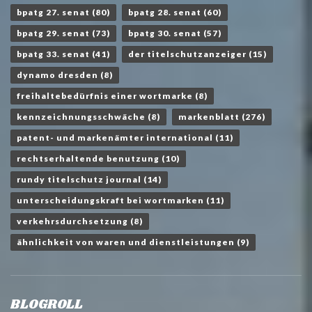
bpatg 27. senat
(80)
bpatg 28. senat
(60)
bpatg 29. senat
(73)
bpatg 30. senat
(57)
bpatg 33. senat
(41)
der titelschutzanzeiger
(15)
dynamo dresden
(8)
freihaltebedürfnis einer wortmarke
(8)
kennzeichnungsschwäche
(8)
markenblatt
(276)
patent- und markenämter international
(11)
rechtserhaltende benutzung
(10)
rundy titelschutz journal
(14)
unterscheidungskraft bei wortmarken
(11)
verkehrsdurchsetzung
(8)
ähnlichkeit von waren und dienstleistungen
(9)
BLOGROLL