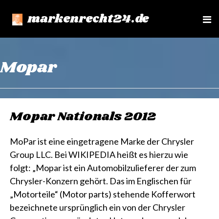
markenrecht24.de
e
n
u
Mopar
Mopar Nationals 2012
MoPar ist eine eingetragene Marke der Chrysler
Group LLC. Bei WIKIPEDIA heißt es hierzu wie
folgt: „Mopar ist ein Automobilzulieferer der zum
Chrysler-Konzern gehört. Das im Englischen für
„Motorteile“ (Motor parts) stehende Kofferwort
bezeichnete ursprünglich ein von der Chrysler