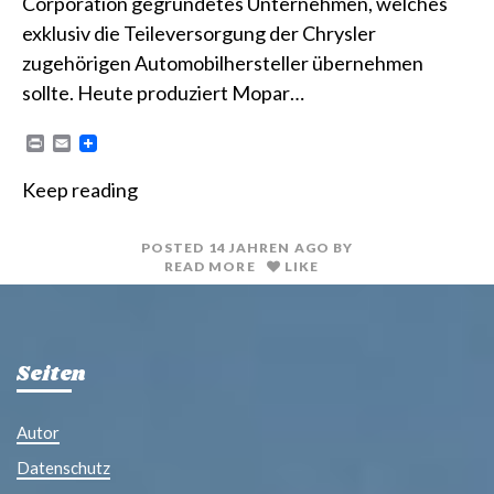
Corporation gegründetes Unternehmen, welches
exklusiv die Teileversorgung der Chrysler
zugehörigen Automobilhersteller übernehmen
sollte. Heute produziert Mopar…
P
E
r
m
i
a
Keep reading
n
i
t
l
POSTED
14 JAHREN
AGO
BY
READ MORE
LIKE
Seiten
Autor
Datenschutz