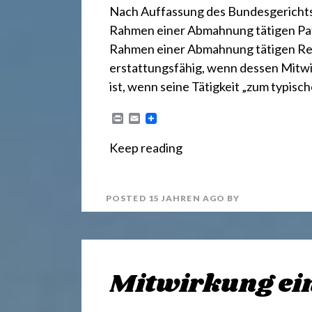
r
Nach Auffassung des Bundesgerichtsh
Rahmen einer Abmahnung tätigen Pat
e
Rahmen einer Abmahnung tätigen Rech
erstattungsfähig, wenn dessen Mitwirk
c
ist, wenn seine Tätigkeit „zum typis
P
E
h
r
m
i
a
Keep reading
n
i
t
l
t
POSTED
15 JAHREN
AGO
BY
2
4
Mitwirkung ei