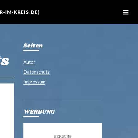
M
e
-IM-KREIS.DE)
n
u
Seiten
ts
Autor
Datenschutz
Impressum
WERBUNG