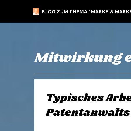
BLOG ZUM THEMA "MARKE & MARKE
m
a
r
Mitwirkung e
k
e
Typisches Arbe
n
Patentanwalts