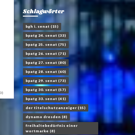
Schlagwörter
bgh i. senat
(15)
bpatg 24. senat
(33)
bpatg 25. senat
(75)
bpatg 26. senat
(71)
bpatg 27. senat
(80)
bpatg 28. senat
(60)
bpatg 29. senat
(73)
bpatg 30. senat
(57)
0)
bpatg 33. senat
(41)
der titelschutzanzeiger
(15)
dynamo dresden
(8)
freihaltebedürfnis einer
wortmarke
(8)