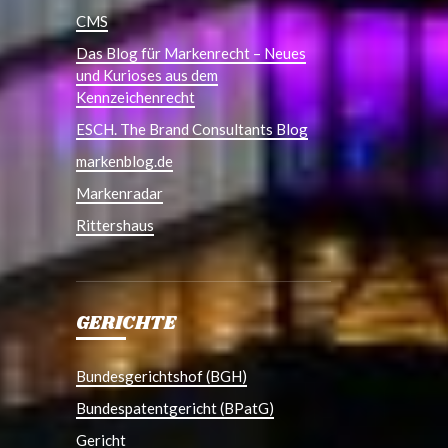
CMS
Das Blog für Markenrecht – Neues
und Kurioses aus dem
Kennzeichenrecht
ESCH. The Brand Consultants Blog
markenblog.de
Markenradar
Rittershaus
GERICHTE
Bundesgerichtshof (BGH)
Bundespatentgericht (BPatG)
Gericht