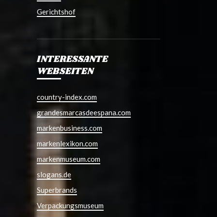
Gerichtshof
INTERESSANTE
WEBSEITEN
country-index.com
grandesmarcasdeespana.com
markenbusiness.com
markenlexikon.com
markenmuseum.com
slogans.de
Superbrands
Verpackungsmuseum