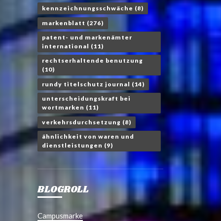
kennzeichnungsschwäche
(8)
markenblatt
(276)
patent- und markenämter
international
(11)
rechtserhaltende benutzung
(10)
rundy titelschutz journal
(14)
unterscheidungskraft bei
wortmarken
(11)
verkehrsdurchsetzung
(8)
ähnlichkeit von waren und
dienstleistungen
(9)
BLOGROLL
Campusmarke