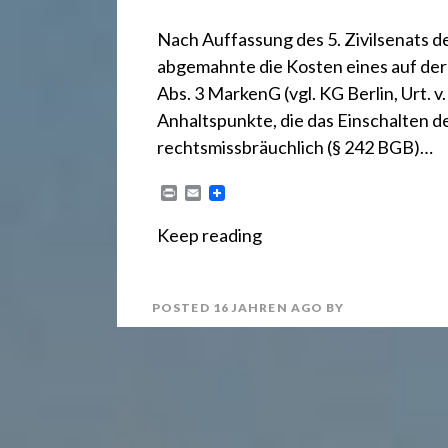
.
Nach Auffassung des 5. Zivilsenats d
d
abgemahnte die Kosten eines auf de
Abs. 3 MarkenG (vgl. KG Berlin, Urt. 
e
Anhaltspunkte, die das Einschalten des
rechtsmissbräuchlich (§ 242 BGB)…
P
E
r
m
i
a
Keep reading
n
i
t
l
POSTED
16 JAHREN
AGO
BY