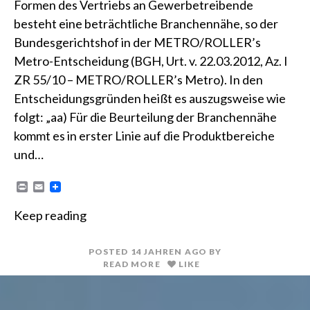
Formen des Vertriebs an Gewerbetreibende
besteht eine beträchtliche Branchennähe, so der
Bundesgerichtshof in der METRO/ROLLER’s
Metro-Entscheidung (BGH, Urt. v. 22.03.2012, Az. I
ZR 55/10 – METRO/ROLLER’s Metro). In den
Entscheidungsgründen heißt es auszugsweise wie
folgt: „aa) Für die Beurteilung der Branchennähe
kommt es in erster Linie auf die Produktbereiche
und…
P
E
r
m
i
a
Keep reading
n
i
t
l
POSTED
14 JAHREN
AGO
BY
READ MORE
LIKE