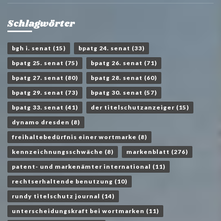
Schlagwörter
bgh i. senat
(15)
bpatg 24. senat
(33)
bpatg 25. senat
(75)
bpatg 26. senat
(71)
bpatg 27. senat
(80)
bpatg 28. senat
(60)
bpatg 29. senat
(73)
bpatg 30. senat
(57)
bpatg 33. senat
(41)
der titelschutzanzeiger
(15)
dynamo dresden
(8)
freihaltebedürfnis einer wortmarke
(8)
kennzeichnungsschwäche
(8)
markenblatt
(276)
patent- und markenämter international
(11)
rechtserhaltende benutzung
(10)
rundy titelschutz journal
(14)
unterscheidungskraft bei wortmarken
(11)