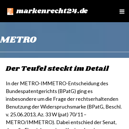
markenrecht24.de
e
n
u
METRO
Der Teufel steckt im Detail
In der METRO-IMMETRO-Entscheidung des
Bundespatentgerichts (BPatG) ging es
insbesondere um die Frage der rechtserhaltenden
Benutzung der Widerspruchsmarke (BPatG, Beschl.
v. 25.06.2013, Az. 33 W (pat) 70/11 –
METRO/IMMETRO). Dabei entschied der Senat,