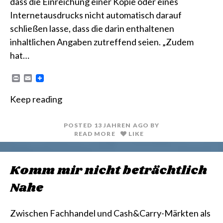
dass die Einreichung einer Kopie oder eines
Internetausdrucks nicht automatisch darauf
schließen lasse, dass die darin enthaltenen
inhaltlichen Angaben zutreffend seien. „Zudem
hat…
P
E
r
m
i
a
Keep reading
n
i
t
l
POSTED
13 JAHREN
AGO
BY
READ MORE
LIKE
Komm mir nicht beträchtlich
Nahe
Zwischen Fachhandel und Cash&Carry-Märkten als