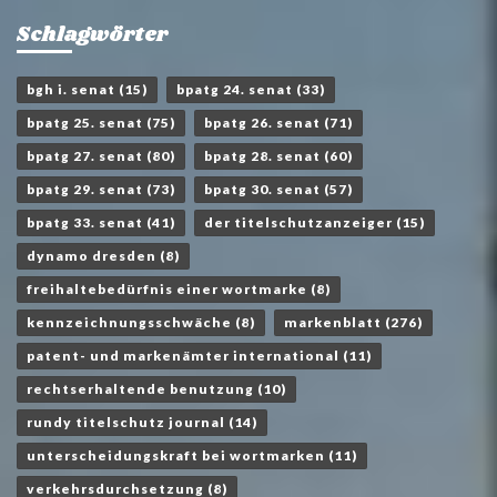
Schlagwörter
bgh i. senat
(15)
bpatg 24. senat
(33)
bpatg 25. senat
(75)
bpatg 26. senat
(71)
bpatg 27. senat
(80)
bpatg 28. senat
(60)
bpatg 29. senat
(73)
bpatg 30. senat
(57)
bpatg 33. senat
(41)
der titelschutzanzeiger
(15)
dynamo dresden
(8)
freihaltebedürfnis einer wortmarke
(8)
kennzeichnungsschwäche
(8)
markenblatt
(276)
patent- und markenämter international
(11)
rechtserhaltende benutzung
(10)
rundy titelschutz journal
(14)
unterscheidungskraft bei wortmarken
(11)
verkehrsdurchsetzung
(8)