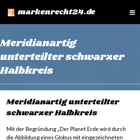
markenrecht24.de
e
n
u
Meridianartig
unterteilter schwarzer
Halbkreis
Meridianartig unterteilter
schwarzer Halbkreis
Mit der Begründung „Der Planet Erde wird durch
die Abbildung eines Globus mit eingezeichneten