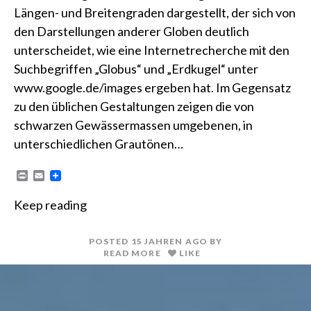
Längen- und Breitengraden dargestellt, der sich von
den Darstellungen anderer Globen deutlich
unterscheidet, wie eine Internetrecherche mit den
Suchbegriffen „Globus“ und „Erdkugel“ unter
www.google.de/images ergeben hat. Im Gegensatz
zu den üblichen Gestaltungen zeigen die von
schwarzen Gewässermassen umgebenen, in
unterschiedlichen Grautönen…
P
E
r
m
i
a
Keep reading
n
i
t
l
POSTED
15 JAHREN
AGO
BY
READ MORE
LIKE