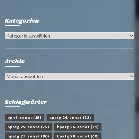
Kategorien
Kategorien
Archiv
Archiv
Schlagwörter
bgh i. senat
(15)
bpatg 24. senat
(33)
bpatg 25. senat
(75)
bpatg 26. senat
(71)
bpatg 27. senat
(80)
bpatg 28. senat
(60)