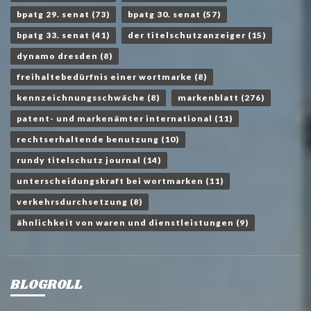
bpatg 29. senat
(73)
bpatg 30. senat
(57)
bpatg 33. senat
(41)
der titelschutzanzeiger
(15)
dynamo dresden
(8)
freihaltebedürfnis einer wortmarke
(8)
kennzeichnungsschwäche
(8)
markenblatt
(276)
patent- und markenämter international
(11)
rechtserhaltende benutzung
(10)
rundy titelschutz journal
(14)
unterscheidungskraft bei wortmarken
(11)
verkehrsdurchsetzung
(8)
ähnlichkeit von waren und dienstleistungen
(9)
BLOGROLL