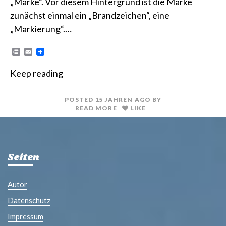
„Marke“. Vor diesem Hintergrund ist die Marke
zunächst einmal ein „Brandzeichen“, eine
„Markierung“.…
P
E
r
m
i
a
Keep reading
n
i
t
l
POSTED
15 JAHREN
AGO
BY
READ MORE
LIKE
Seiten
Autor
Datenschutz
Impressum