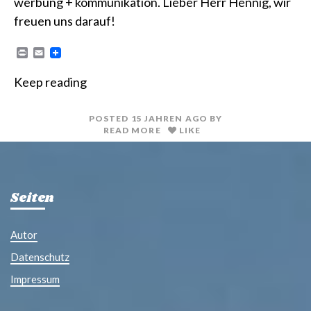
werbung + kommunikation. Lieber Herr Hennig, wir
freuen uns darauf!
P
E
r
m
i
a
Keep reading
n
i
t
l
POSTED
15 JAHREN
AGO
BY
READ MORE
LIKE
Seiten
Autor
Datenschutz
Impressum