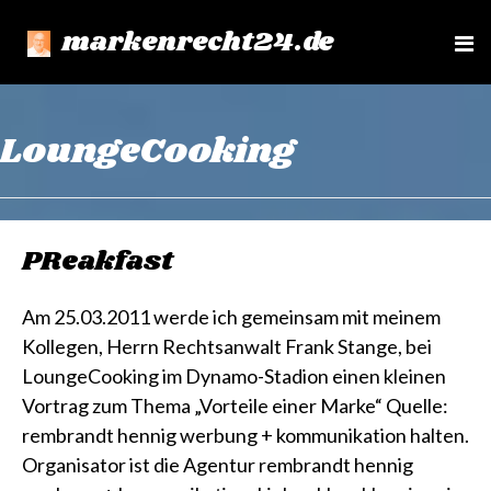
markenrecht24.de
e
n
u
LoungeCooking
PReakfast
Am 25.03.2011 werde ich gemeinsam mit meinem
Kollegen, Herrn Rechtsanwalt Frank Stange, bei
LoungeCooking im Dynamo-Stadion einen kleinen
Vortrag zum Thema „Vorteile einer Marke“ Quelle:
rembrandt hennig werbung + kommunikation halten.
Organisator ist die Agentur rembrandt hennig