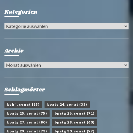
Kategorien
Kategorien
Archiv
Archiv
Schlagwörter
bgh i. senat
(15)
bpatg 24. senat
(33)
bpatg 25. senat
(75)
bpatg 26. senat
(71)
bpatg 27. senat
(80)
bpatg 28. senat
(60)
bpatg 29. senat
(73)
bpatg 30. senat
(57)