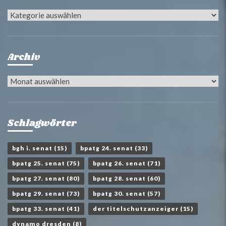
Kategorien
Archiv
Archiv
Schlagwörter
bgh i. senat
(15)
bpatg 24. senat
(33)
bpatg 25. senat
(75)
bpatg 26. senat
(71)
bpatg 27. senat
(80)
bpatg 28. senat
(60)
bpatg 29. senat
(73)
bpatg 30. senat
(57)
bpatg 33. senat
(41)
der titelschutzanzeiger
(15)
dynamo dresden
(8)