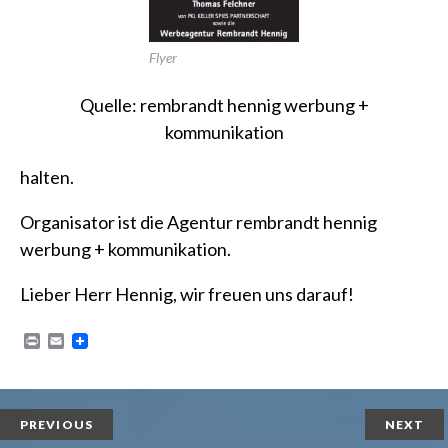
Flyer
Quelle: rembrandt hennig werbung +
kommunikation
halten.
Organisator ist die Agentur
rembrandt hennig
werbung + kommunikation
.
Lieber Herr Hennig, wir freuen uns darauf!
P
E
r
m
i
a
n
i
t
l
PREVIOUS
NEXT