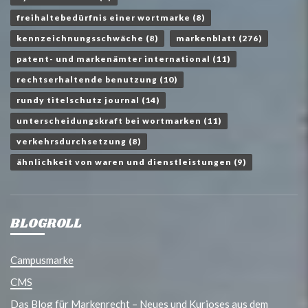
freihaltebedürfnis einer wortmarke
(8)
kennzeichnungsschwäche
(8)
markenblatt
(276)
patent- und markenämter international
(11)
rechtserhaltende benutzung
(10)
rundy titelschutz journal
(14)
unterscheidungskraft bei wortmarken
(11)
verkehrsdurchsetzung
(8)
ähnlichkeit von waren und dienstleistungen
(9)
BLOGROLL
Campusmarke
CMS
Das Blog für Markenrecht – Neues und Kurioses aus dem