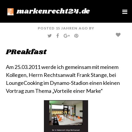
markenrecht24.de
e
n
u
POSTED
15 JAHREN
AGO
BY
T
F
G
P
W
A
O
I
I
C
O
N
T
E
G
T
PReakfast
T
B
L
E
E
O
E
R
R
O
+
E
K
S
T
Am 25.03.2011 werde ich gemeinsam mit meinem
Kollegen,
Herrn Rechtsanwalt Frank Stange
, bei
LoungeCooking
im
Dynamo-Stadion
einen kleinen
Vortrag zum Thema „Vorteile einer Marke“