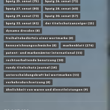
bpatg 25. senat
(75)
bpatg 26. senat
(71)
bpatg 27. senat
(80)
bpatg 28. senat
(60)
bpatg 29. senat
(73)
bpatg 30. senat
(57)
bpatg 33. senat
(41)
der titelschutzanzeiger
(15)
dynamo dresden
(8)
freihaltebedürfnis einer wortmarke
(8)
kennzeichnungsschwäche
(8)
markenblatt
(276)
patent- und markenämter international
(11)
rechtserhaltende benutzung
(10)
rundy titelschutz journal
(14)
unterscheidungskraft bei wortmarken
(11)
verkehrsdurchsetzung
(8)
ähnlichkeit von waren und dienstleistungen
(9)