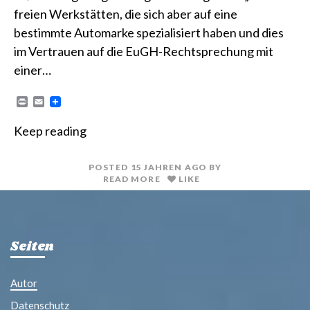
freien Werkstätten, die sich aber auf eine
bestimmte Automarke spezialisiert haben und dies
im Vertrauen auf die EuGH-Rechtsprechung mit
einer…
P
E
r
m
i
a
Keep reading
n
i
t
l
POSTED
15 JAHREN
AGO
BY
READ MORE
LIKE
Seiten
Autor
Datenschutz