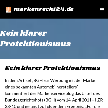
markenrecht24.de
e
n
u
Kein klarer
Protektionismus
Kein klarer Protektionismus
In dem Artikel „BGH zur Werbung mit der Marke
eines bekannten Automobilherstellers“
kommentiert der Markenserviceblog das Urteil des
Bundesgerichtshofs (BGH) vom 14. April 2011 – I ZR
33/10 und gelangt zu folgendem Ergebnis: „Für die