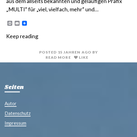
aus dem allseits bekannten und geläufigen Präfix
„MULTI“ für „viel, vielfach, mehr“ und…
P
E
r
m
i
a
Keep reading
n
i
t
l
POSTED
15 JAHREN
AGO
BY
READ MORE
LIKE
Seiten
Autor
Datenschutz
Impressum