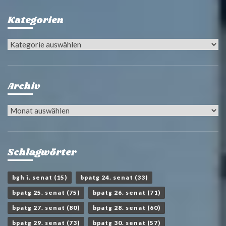
Kategorien
Kategorien
Archiv
Archiv
Schlagwörter
bgh i. senat
(15)
bpatg 24. senat
(33)
bpatg 25. senat
(75)
bpatg 26. senat
(71)
bpatg 27. senat
(80)
bpatg 28. senat
(60)
bpatg 29. senat
(73)
bpatg 30. senat
(57)