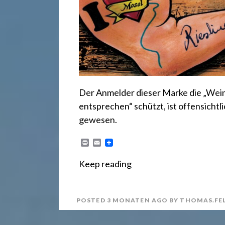
r
e
c
h
Der Anmelder dieser Marke die „Wei
entsprechen“ schützt, ist offensicht
gewesen.
t
P
E
r
m
2
i
a
Keep reading
n
i
t
l
4
POSTED
3 MONATEN
AGO
BY
THOMAS.FE