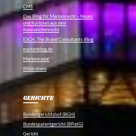
CMS
Das Blog für Markenrecht – Neues
und Kurioses aus dem
Kennzeichenrecht
ESCH. The Brand Consultants Blog
markenblog.de
Markenradar
Rittershaus
GERICHTE
Bundesgerichtshof (BGH)
Bundespatentgericht (BPatG)
Gericht