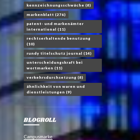
kennzeichnungsschwäche
(8)
markenblatt
(276)
patent- und markenämter
international
(11)
rechtserhaltende benutzung
(10)
rundy titelschutz journal
(14)
unterscheidungskraft bei
wortmarken
(11)
verkehrsdurchsetzung
(8)
ähnlichkeit von waren und
dienstleistungen
(9)
BLOGROLL
Campusmarke