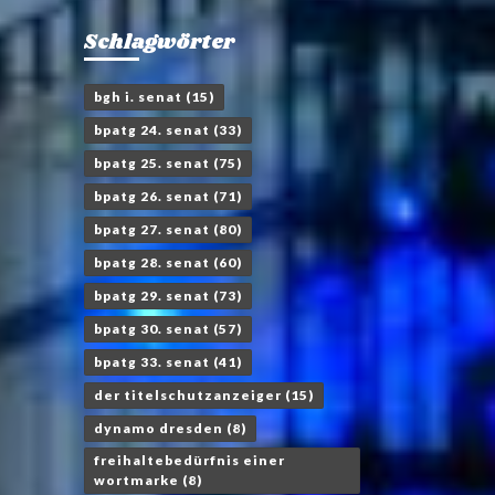
Schlagwörter
bgh i. senat
(15)
bpatg 24. senat
(33)
bpatg 25. senat
(75)
bpatg 26. senat
(71)
bpatg 27. senat
(80)
bpatg 28. senat
(60)
bpatg 29. senat
(73)
bpatg 30. senat
(57)
bpatg 33. senat
(41)
der titelschutzanzeiger
(15)
dynamo dresden
(8)
freihaltebedürfnis einer
wortmarke
(8)