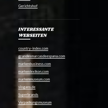
Gerichtshof
INTERESSANTE
WEBSEITEN
country-index.com
grandesmarcasdeespana.com
markenbusiness.com
markenlexikon.com
markenmuseum.com
slogans.de
Superbrands
Verpackungsmuseum