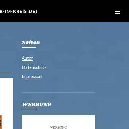
M
e
-IM-KREIS.DE)
n
u
Seiten
Autor
Datenschutz
Impressum
WERBUNG