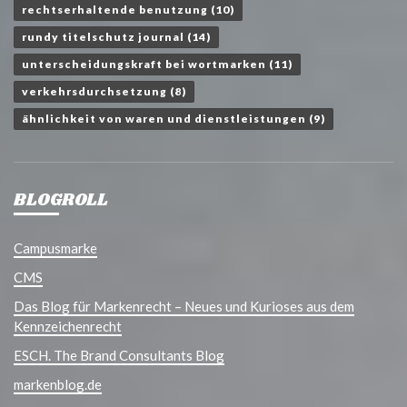
rechtserhaltende benutzung
(10)
rundy titelschutz journal
(14)
unterscheidungskraft bei wortmarken
(11)
verkehrsdurchsetzung
(8)
ähnlichkeit von waren und dienstleistungen
(9)
BLOGROLL
Campusmarke
CMS
Das Blog für Markenrecht – Neues und Kurioses aus dem
Kennzeichenrecht
ESCH. The Brand Consultants Blog
markenblog.de