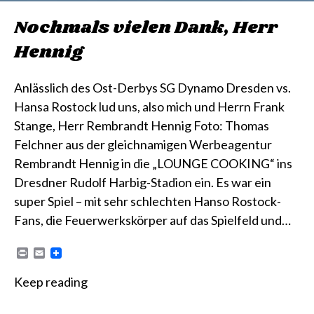
Nochmals vielen Dank, Herr
Hennig
Anlässlich des Ost-Derbys SG Dynamo Dresden vs.
Hansa Rostock lud uns, also mich und Herrn Frank
Stange, Herr Rembrandt Hennig Foto: Thomas
Felchner aus der gleichnamigen Werbeagentur
Rembrandt Hennig in die „LOUNGE COOKING“ ins
Dresdner Rudolf Harbig-Stadion ein. Es war ein
super Spiel – mit sehr schlechten Hanso Rostock-
Fans, die Feuerwerkskörper auf das Spielfeld und…
P
E
r
m
i
a
Keep reading
n
i
t
l