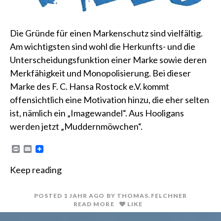
Die Gründe für einen Markenschutz sind vielfältig.
Am wichtigsten sind wohl die Herkunfts- und die
Unterscheidungsfunktion einer Marke sowie deren
Merkfähigkeit und Monopolisierung. Bei dieser
Marke des F. C. Hansa Rostock e.V. kommt
offensichtlich eine Motivation hinzu, die eher selten
ist, nämlich ein „Imagewandel“. Aus Hooligans
werden jetzt „Muddernmöwchen“.
P
E
r
m
i
a
Keep reading
n
i
t
l
POSTED
1 JAHR
AGO
BY
THOMAS.FELCHNER
READ MORE
LIKE