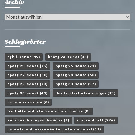
Archiv
Archiv
Schlagwörter
bgh i. senat
(15)
bpatg 24. senat
(33)
bpatg 25. senat
(75)
bpatg 26. senat
(71)
bpatg 27. senat
(80)
bpatg 28. senat
(60)
bpatg 29. senat
(73)
bpatg 30. senat
(57)
bpatg 33. senat
(41)
der titelschutzanzeiger
(15)
dynamo dresden
(8)
freihaltebedürfnis einer wortmarke
(8)
kennzeichnungsschwäche
(8)
markenblatt
(276)
patent- und markenämter international
(11)