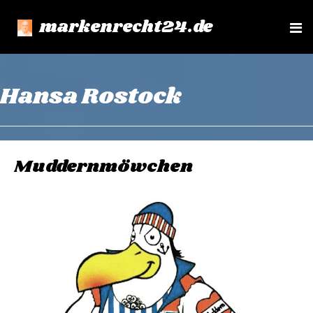
markenrecht24.de
e
n
u
Hansa Rostock
Muddernmöwchen