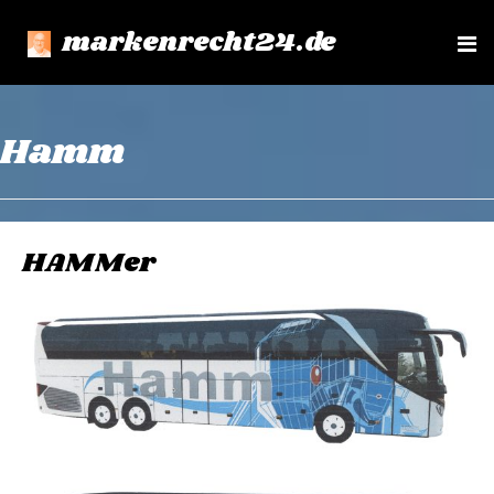
markenrecht24.de
e
n
u
Hamm
HAMMer