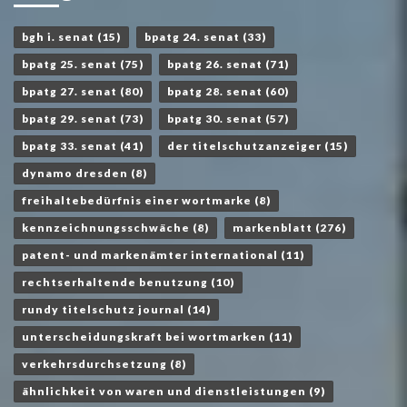
bgh i. senat
(15)
bpatg 24. senat
(33)
bpatg 25. senat
(75)
bpatg 26. senat
(71)
bpatg 27. senat
(80)
bpatg 28. senat
(60)
bpatg 29. senat
(73)
bpatg 30. senat
(57)
bpatg 33. senat
(41)
der titelschutzanzeiger
(15)
dynamo dresden
(8)
freihaltebedürfnis einer wortmarke
(8)
kennzeichnungsschwäche
(8)
markenblatt
(276)
patent- und markenämter international
(11)
rechtserhaltende benutzung
(10)
rundy titelschutz journal
(14)
unterscheidungskraft bei wortmarken
(11)
verkehrsdurchsetzung
(8)
ähnlichkeit von waren und dienstleistungen
(9)