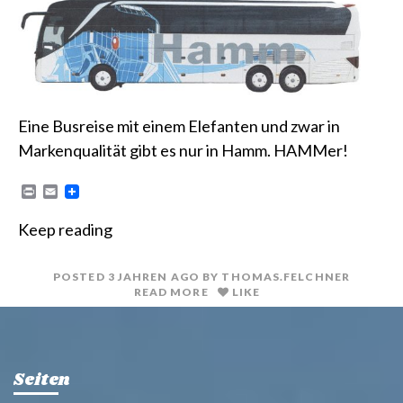
Eine Busreise mit einem Elefanten und zwar in
Markenqualität gibt es nur in Hamm. HAMMer!
P
E
r
m
i
a
Keep reading
n
i
t
l
POSTED
3 JAHREN
AGO
BY
THOMAS.FELCHNER
READ MORE
LIKE
Seiten