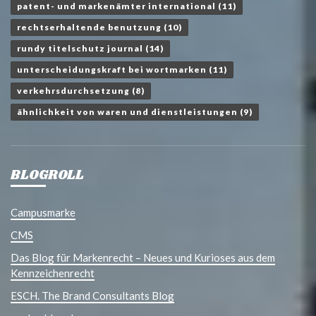
patent- und markenämter international
(11)
rechtserhaltende benutzung
(10)
rundy titelschutz journal
(14)
unterscheidungskraft bei wortmarken
(11)
verkehrsdurchsetzung
(8)
ähnlichkeit von waren und dienstleistungen
(9)
BLOGROLL
Campusmarke
CMS
Das Blog für Markenrecht – Neues und Kurioses aus dem
Kennzeichenrecht
ESCH. The Brand Consultants Blog