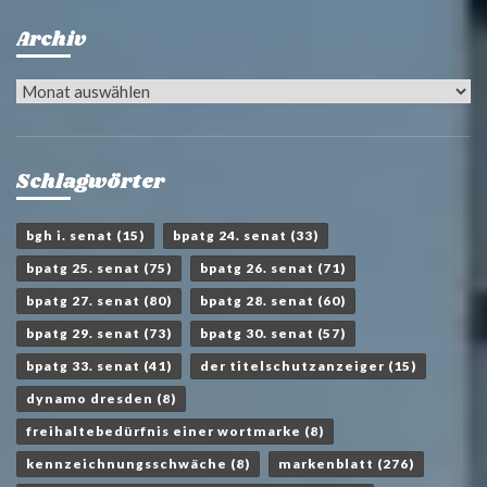
Archiv
Archiv
Schlagwörter
bgh i. senat
(15)
bpatg 24. senat
(33)
bpatg 25. senat
(75)
bpatg 26. senat
(71)
bpatg 27. senat
(80)
bpatg 28. senat
(60)
bpatg 29. senat
(73)
bpatg 30. senat
(57)
bpatg 33. senat
(41)
der titelschutzanzeiger
(15)
dynamo dresden
(8)
freihaltebedürfnis einer wortmarke
(8)
kennzeichnungsschwäche
(8)
markenblatt
(276)