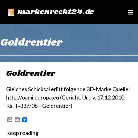
markenrecht24.de
e
n
u
Goldrentier
Goldrentier
Gleiches Schicksal erlitt folgende 3D-Marke Quelle:
http://oami.europa.eu (Gericht, Urt. v. 17.12.2010,
Rs. T‑337/08 – Goldrentier)
P
E
r
m
i
a
Keep reading
n
i