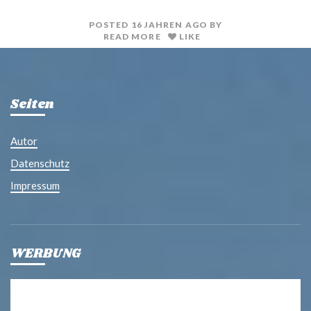
t
l
POSTED
16 JAHREN
AGO
BY
READ MORE
LIKE
Seiten
Autor
Datenschutz
Impressum
WERBUNG