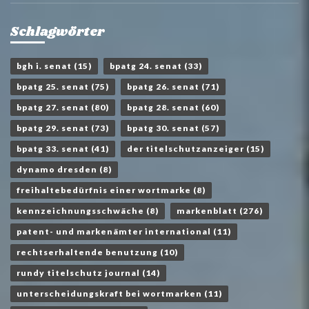
Schlagwörter
bgh i. senat
(15)
bpatg 24. senat
(33)
bpatg 25. senat
(75)
bpatg 26. senat
(71)
bpatg 27. senat
(80)
bpatg 28. senat
(60)
bpatg 29. senat
(73)
bpatg 30. senat
(57)
bpatg 33. senat
(41)
der titelschutzanzeiger
(15)
dynamo dresden
(8)
freihaltebedürfnis einer wortmarke
(8)
kennzeichnungsschwäche
(8)
markenblatt
(276)
patent- und markenämter international
(11)
rechtserhaltende benutzung
(10)
rundy titelschutz journal
(14)
unterscheidungskraft bei wortmarken
(11)