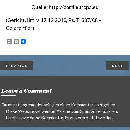
Quelle:
http://oami.europa.eu
(Gericht, Urt. v. 17.12.2010, Rs. T‑337/08 –
Goldrentier)
P
E
r
m
i
a
n
i
t
l
PREVIOUS
NEXT
Leave a Comment
Du musst
angemeldet
sein, um einen Kommentar abzugeben.
Diese Website verwendet Akismet, um Spam zu reduzieren.
Erfahre, wie deine Kommentardaten verarbeitet werden.