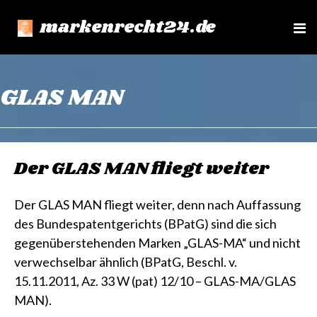
markenrecht24.de
e
n
u
GLAS MAN
Der GLAS MAN fliegt weiter
Der GLAS MAN fliegt weiter, denn nach Auffassung
des Bundespatentgerichts (BPatG) sind die sich
gegenüberstehenden Marken „GLAS-MA“ und nicht
verwechselbar ähnlich (BPatG, Beschl. v.
15.11.2011, Az. 33 W (pat) 12/10 – GLAS-MA/GLAS
MAN).