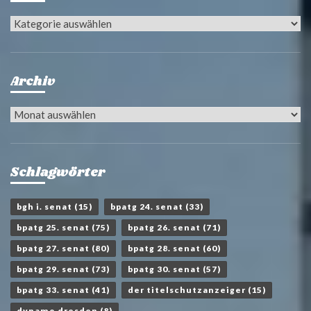
Kategorien
Archiv
Archiv
Schlagwörter
bgh i. senat
(15)
bpatg 24. senat
(33)
bpatg 25. senat
(75)
bpatg 26. senat
(71)
bpatg 27. senat
(80)
bpatg 28. senat
(60)
bpatg 29. senat
(73)
bpatg 30. senat
(57)
bpatg 33. senat
(41)
der titelschutzanzeiger
(15)
dynamo dresden
(8)