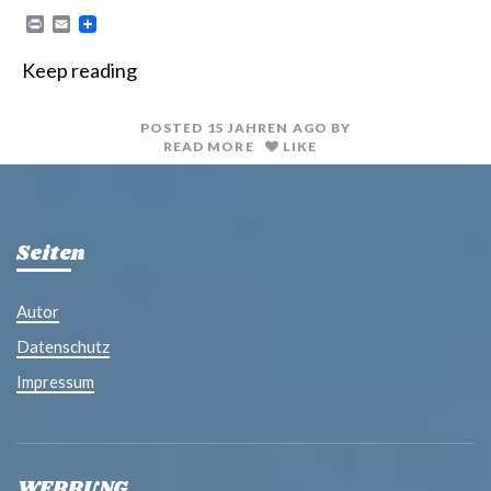
P
E
r
m
i
a
Keep reading
n
i
t
l
POSTED
15 JAHREN
AGO
BY
READ MORE
LIKE
Seiten
Autor
Datenschutz
Impressum
WERBUNG