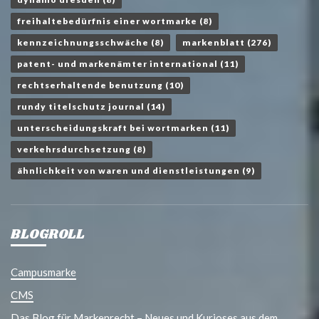
freihaltebedürfnis einer wortmarke
(8)
kennzeichnungsschwäche
(8)
markenblatt
(276)
patent- und markenämter international
(11)
rechtserhaltende benutzung
(10)
rundy titelschutz journal
(14)
unterscheidungskraft bei wortmarken
(11)
verkehrsdurchsetzung
(8)
ähnlichkeit von waren und dienstleistungen
(9)
BLOGROLL
Campusmarke
CMS
Das Blog für Markenrecht – Neues und Kurioses aus dem