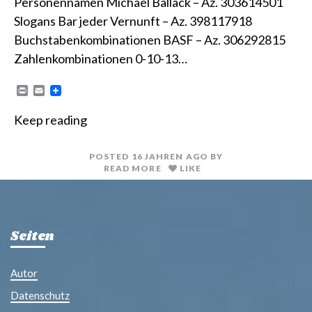
Personennamen Michael Ballack – Az. 303614501
Slogans Bar jeder Vernunft – Az. 398117918
Buchstabenkombinationen BASF – Az. 306292815
Zahlenkombinationen 0-10-13…
P
E
r
m
i
a
Keep reading
n
i
t
l
POSTED
16 JAHREN
AGO
BY
READ MORE
LIKE
Seiten
Autor
Datenschutz