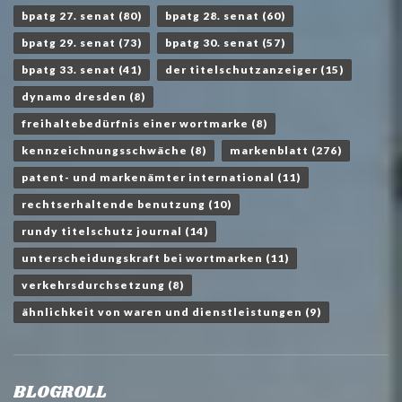
bpatg 27. senat
(80)
bpatg 28. senat
(60)
bpatg 29. senat
(73)
bpatg 30. senat
(57)
bpatg 33. senat
(41)
der titelschutzanzeiger
(15)
dynamo dresden
(8)
freihaltebedürfnis einer wortmarke
(8)
kennzeichnungsschwäche
(8)
markenblatt
(276)
patent- und markenämter international
(11)
rechtserhaltende benutzung
(10)
rundy titelschutz journal
(14)
unterscheidungskraft bei wortmarken
(11)
verkehrsdurchsetzung
(8)
ähnlichkeit von waren und dienstleistungen
(9)
BLOGROLL