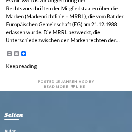
EG Nr. 89/104 zur Angleichung der
Rechtsvorschriften der Mitgliedstaaten über die
Marken (Markenrichtlinie = MRRL), die vom Rat der
Europäischen Gemeinschaft (EG) am 21.12.1988
erlassen wurde. Die MRRL bezweckt, die
Unterschiede zwischen den Markenrechten der…
P
E
r
m
i
a
Keep reading
n
i
t
l
POSTED
15 JAHREN
AGO
BY
READ MORE
LIKE
Seiten
Autor