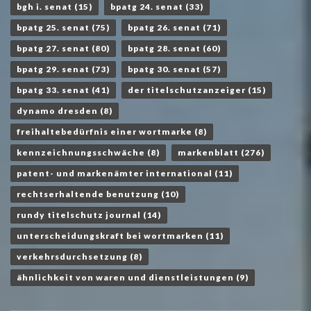
bgh i. senat
(15)
bpatg 24. senat
(33)
bpatg 25. senat
(75)
bpatg 26. senat
(71)
bpatg 27. senat
(80)
bpatg 28. senat
(60)
bpatg 29. senat
(73)
bpatg 30. senat
(57)
bpatg 33. senat
(41)
der titelschutzanzeiger
(15)
dynamo dresden
(8)
freihaltebedürfnis einer wortmarke
(8)
kennzeichnungsschwäche
(8)
markenblatt
(276)
patent- und markenämter international
(11)
rechtserhaltende benutzung
(10)
rundy titelschutz journal
(14)
unterscheidungskraft bei wortmarken
(11)
verkehrsdurchsetzung
(8)
ähnlichkeit von waren und dienstleistungen
(9)