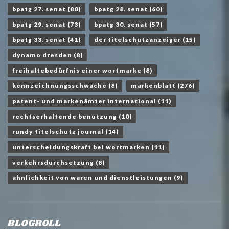
bpatg 27. senat
(80)
bpatg 28. senat
(60)
bpatg 29. senat
(73)
bpatg 30. senat
(57)
bpatg 33. senat
(41)
der titelschutzanzeiger
(15)
dynamo dresden
(8)
freihaltebedürfnis einer wortmarke
(8)
kennzeichnungsschwäche
(8)
markenblatt
(276)
patent- und markenämter international
(11)
rechtserhaltende benutzung
(10)
rundy titelschutz journal
(14)
unterscheidungskraft bei wortmarken
(11)
verkehrsdurchsetzung
(8)
ähnlichkeit von waren und dienstleistungen
(9)
BLOGROLL