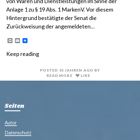
von Waren und Dienstleistungen im Sinne der
Anlage 1 zu § 19 Abs. 1 MarkenV. Vor diesem
Hintergrund bestätigte der Senat die
Zurückweisung der angemeldeten…
P
E
r
m
i
a
Keep reading
n
i
t
l
POSTED
15 JAHREN
AGO
BY
READ MORE
LIKE
Seiten
Autor
Datenschutz